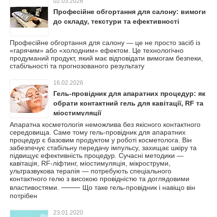
02.03.2026
Професійне обгортання для салону: вимоги
до складу, текстури та ефективності
Професійне обгортання для салону — це не просто засіб із
«гарячим» або «холодним» ефектом. Це технологічно
продуманий продукт, який має відповідати вимогам безпеки,
стабільності та прогнозованого результату
16.02.2026
Гель-провідник для апаратних процедур: як
обрати контактний гель для кавітації, RF та
міостимуляції
Апаратна косметологія неможлива без якісного контактного
середовища. Саме тому гель-провідник для апаратних
процедур є базовим продуктом у роботі косметолога. Він
забезпечує стабільну передачу імпульсу, захищає шкіру та
підвищує ефективність процедур. Сучасні методики —
кавітація, RF-ліфтинг, міостимуляція, мікроструми,
ультразвукова терапія — потребують спеціального
контактного гелю з високою провідністю та доглядовими
властивостями. ⸻ Що таке гель-провідник і навіщо він
потрібен
23.01.2020