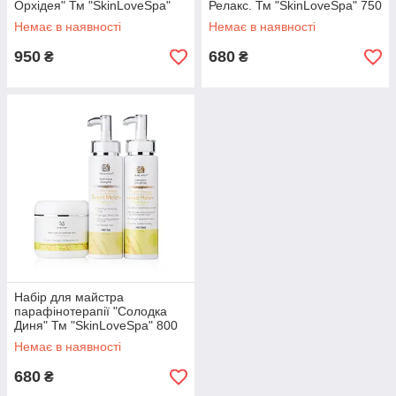
Орхідея" Тм "SkinLoveSpa"
Релакс. Тм "SkinLoveSpa" 750
мл
Немає в наявності
Немає в наявності
950
680
₴
₴
Набір для майстра
парафінотерапії "Солодка
Диня" Тм "SkinLoveSpa" 800
мл
Немає в наявності
680
₴