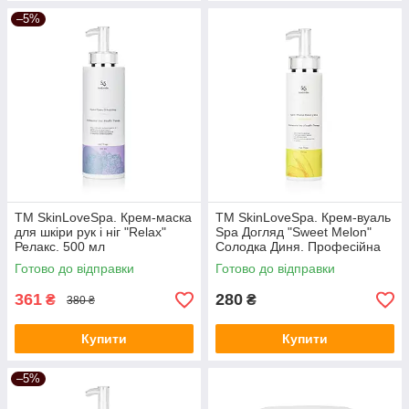
–5%
ТМ SkinLoveSpa. Крем-маска
ТМ SkinLoveSpa. Крем-вуаль
для шкіри рук і ніг "Relax"
Spa Догляд "Sweet Melon"
Релакс. 500 мл
Солодка Диня. Професійна
лінія 250 мл (10.26)
Готово до відправки
Готово до відправки
361
280
₴
₴
380 ₴
Купити
Купити
–5%