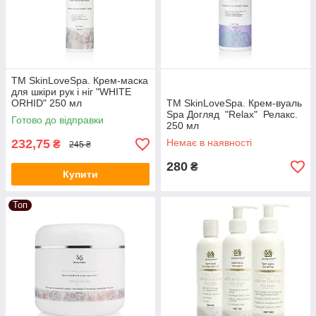
ТМ SkinLoveSpa. Крем-маска
для шкіри рук і ніг "WHITE
ORHID" 250 мл
ТМ SkinLoveSpa. Крем-вуаль
Spa Догляд "Relax" Релакс.
Готово до відправки
250 мл
232,75
Немає в наявності
₴
245 ₴
280
₴
Купити
Топ