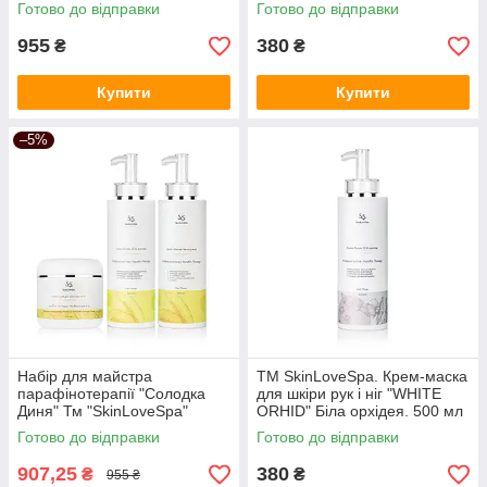
Готово до відправки
Готово до відправки
955
380
₴
₴
Купити
Купити
–5%
Набір для майстра
ТМ SkinLoveSpa. Крем-маска
парафінотерапії "Солодка
для шкіри рук і ніг "WHITE
Диня" Тм "SkinLoveSpa"
ORHID" Біла орхідея. 500 мл
Готово до відправки
Готово до відправки
907,25
380
₴
₴
955 ₴