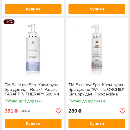
Купити
Купити
–5%
ТМ SkinLoveSpa. Крем-вуаль
ТМ SkinLoveSpa. Крем-вуаль
Spa Догляд "Relax" Релакс.
Spa Догляд "WHITE ORСHID"
PARAFFIN THERAPY 500 мл
Біла орхідея. Професійна
лінія 250 мл (10.26)
Готово до відправки
Готово до відправки
361
280
₴
₴
380 ₴
Купити
Купити