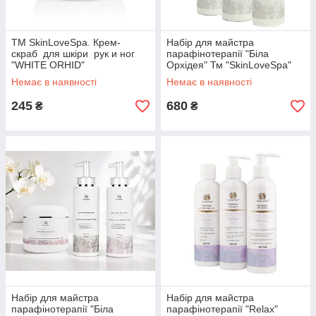
ТМ SkinLoveSpa. Крем-
Набір для майстра
скраб для шкіри рук и ног
парафінотерапії "Біла
"WHITE ORHID"
Орхідея" Тм "SkinLoveSpa"
800 мл
Немає в наявності
Немає в наявності
245
680
₴
₴
Набір для майстра
Набір для майстра
парафінотерапії "Біла
парафінотерапії "Relax"