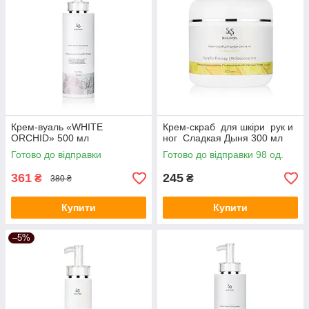
Крем-вуаль «WHITE
Крем-скраб для шкіри рук и
ORСHID» 500 мл
ног Сладкая Дыня 300 мл
Готово до відправки
Готово до відправки 98 од.
361
245
₴
₴
380 ₴
Купити
Купити
–5%