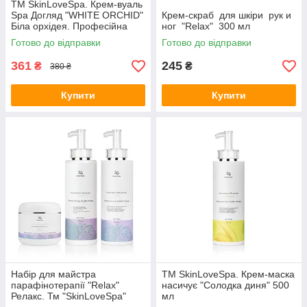
ТМ SkinLoveSpa. Крем-вуаль
Spa Догляд "WHITE ORСHID"
Крем-скраб для шкіри рук и
Біла орхідея. Професійна
ног "Relax" 300 мл
лінія 500 мл
Готово до відправки
Готово до відправки
361
245
₴
₴
380 ₴
Купити
Купити
Набір для майстра
ТМ SkinLoveSpa. Крем-маска
парафінотерапії "Relax"
насичує "Солодка диня" 500
Релакс. Тм "SkinLoveSpa"
мл