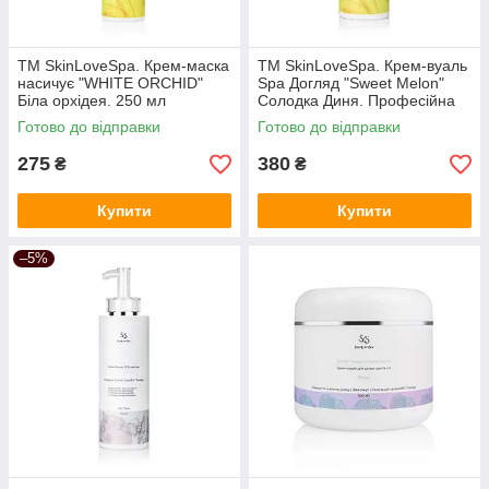
ТМ SkinLoveSpa. Крем-маска
ТМ SkinLoveSpa. Крем-вуаль
насичує "WHITE ORСHID"
Spa Догляд "Sweet Melon"
Біла орхідея. 250 мл
Солодка Диня. Професійна
лінія 500 мл
Готово до відправки
Готово до відправки
275
380
₴
₴
Купити
Купити
–5%