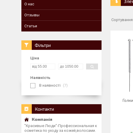
Эле
О нас
Отзывы
Статьи
Фільтри
Ціна
Наявність
В наявності
7
Голки
Контакти
"Красивые Люди"-Профессиональная к
осметика по уходу за кожей,волосами.