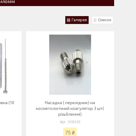
пиломм
Галерея
Список
овка (10
Насадка ( перехідник) на
косметологічний коагулятор 3 шт(
різьблення)
958543
75 ₴