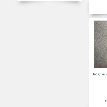
Насадки 
Г