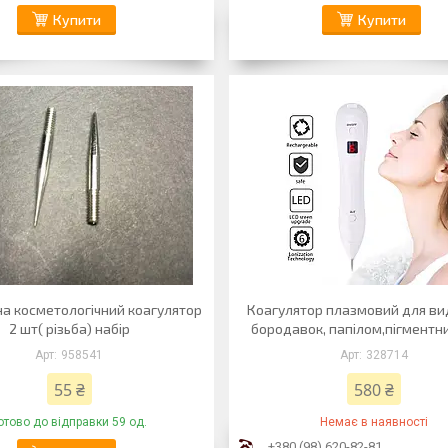
Купити
Купити
на косметологічний коагулятор
Коагулятор плазмовий для в
2 шт( різьба) набір
бородавок, папілом,пігментни
958541
328714
55 ₴
580 ₴
отово до відправки 59 од.
Немає в наявності
+380 (98) 620-82-81