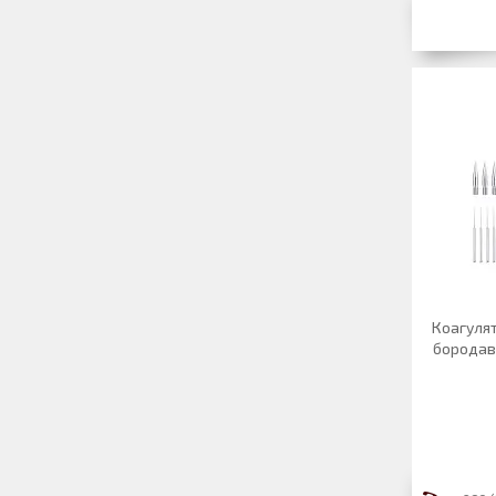
Коагуля
бородаво