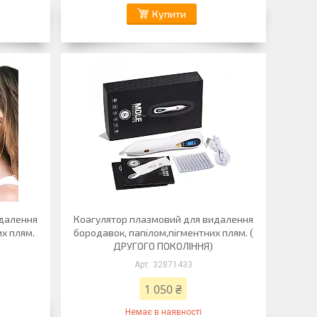
Купити
идалення
Коагулятор плазмовий для видалення
х плям.
бородавок, папілом,пігментних плям. (
ДРУГОГО ПОКОЛІННЯ)
32871433
1 050 ₴
Немає в наявності