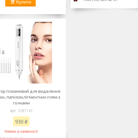
Купити
тор плазмовий для видалення
к, папілом,пігментних плям.з
голками
3287141
930 ₴
Немає в наявності