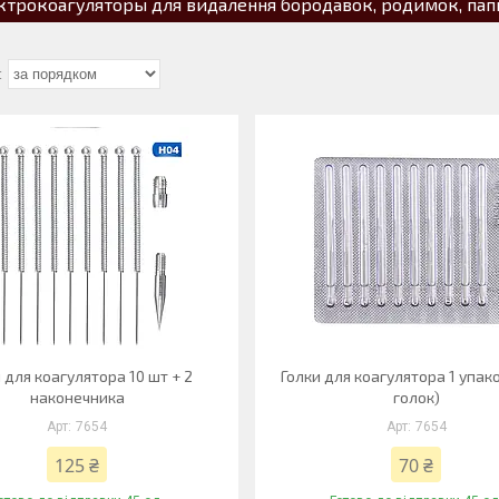
ктрокоагуляторы для видалення бородавок, родимок, па
 для коагулятора 10 шт + 2
Голки для коагулятора 1 упак
наконечника
голок)
7654
7654
125 ₴
70 ₴