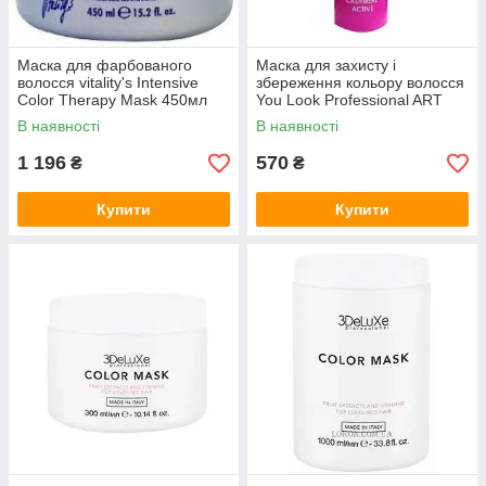
Маска для фарбованого
Маска для захисту і
волосся vitality's Intensive
збереження кольору волосся
Color Therapy Mask 450мл
You Look Professional ART
Cashmere Active Mask 1000
В наявності
В наявності
мл.
1 196
570
₴
₴
Купити
Купити