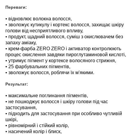
Переваги:
• відновлює волокна волосся,
• зволожує кутикулу і кортекс волосся, захищає шкіру
голови від несприятливого впливу,
• продукт, щадний волосся, суміш з окислювачем без
запаху аміаку,
• крем-фарба ZERO ZERO і активатор контролюють
процес окислення завдяки пироглутаминовой кислоті,
• утримує пігмент у кортексе волосяного стрижня,
• 25 фарбувальних пігментів,
• зволожує волосся, роблячи їх м'якими.
Результат:
• максимальне поглинання пігментів,
• не пошкоджує волосся і шкіру голови під час
застосування,
• підходить для застосування при особливо чутливій
шкірі,
• рівномірний і стійкий колір,
• насичений колір і блиск,