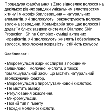
Процедура фарбування з Zero відновлює волосся на
декількох рівнях завдяки унікальним властивостям
хітину і микрофибрилсерицина – натуральних
елементів, які зволожують і реконструюють волосяні
волокна зсередини. Крем-фарба захищає волосся і
додає їм блиск завдяки системам Diamond Skin
Protection і Shine Complex - суміші активних
інгредієнтів, які зволожують, живлять і обволікають
волосся, посилюючи яскравість і стійкість кольору.
Особливості:
• Мікроемульсія жирних спиртів з похідними
саліцилової і молочної кислоти, а також
пом'якшувальний засіб, що містить натуральний
зволожуючий фактор,
• Мікроемульсія з пироглутаминовой кислотою,
• Не містить аміаку,
• Регулювання окислення,
• Микроэмульсии,
• Новий тип пігменту,
• Похідні молочної кислоти.