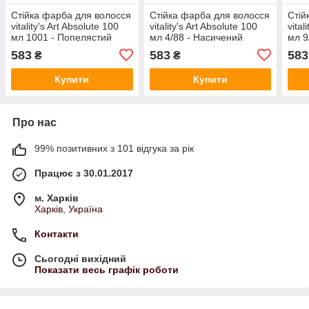
Стійка фарба для волосся
Стійка фарба для волосся
Стій
vitality's Art Absolute 100
vitality's Art Absolute 100
vital
мл 1001 - Попелястий
мл 4/88 - Насичений
мл 9
ультраосветлитель
фіолетовий шатен
бло
583
583
583
₴
₴
Купити
Купити
Про нас
99% позитивних з 101 відгука за рік
Працює з 30.01.2017
м. Харків
Харків, Україна
Контакти
Сьогодні вихідний
Показати весь графік роботи