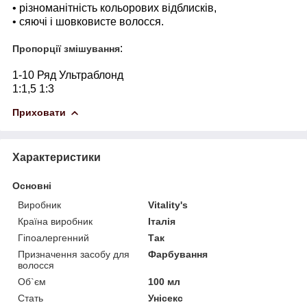
• різноманітність кольорових відблисків,
• сяючі і шовковисте волосся.
:
Пропорції змішування
1-10 Ряд Ультраблонд
1:1,5 1:3
Приховати
Характеристики
Основні
Виробник
Vitality's
Країна виробник
Італія
Гіпоалергенний
Так
Призначення засобу для
Фарбування
волосся
Об`єм
100 мл
Стать
Унісекс