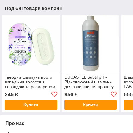
Подібні товари компанії
Твердий шампунь проти
DUCASTEL Subtil pH -
Шамп
випадіння волосся з
Відновлюючий шампунь
вол
лавандою та розмарином
для завершення процесу
LAB,
THALIA, 115 г
фарбування волосся 1000
245
956
555
₴
₴
мл
Купити
Купити
Про нас