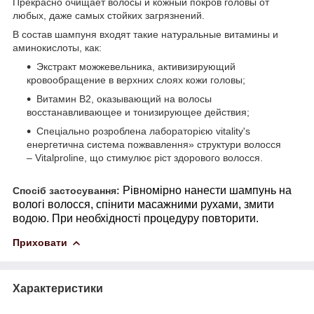
Прекрасно очищает волосы и кожный покров головы от
любых, даже самых стойких загрязнений.
В состав шампуня входят такие натуральные витамины и
аминокислоты, как:
Экстракт можжевельника, активизирующий
кровообращение в верхних слоях кожи головы;
Витамин B2, оказывающий на волосы
восстанавливающее и тонизирующее действия;
Спеціально розроблена лабораторією vitality's
енергетична система пожвавлення» структури волосся
– Vitalproline, що стимулює ріст здорового волосся.
Рівномірно нанести шампунь на
Спосіб застосування:
вологі волосся, спінити масажними рухами, змити
водою. При необхідності процедуру повторити.
Приховати
Характеристики