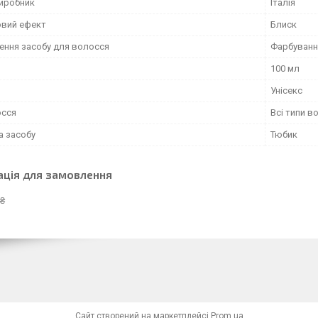
виробник
Італія
вий ефект
Блиск
ення засобу для волосся
Фарбуванн
100 мл
Унісекс
осся
Всі типи в
а засобу
Тюбик
ація для замовлення
 ₴
Сайт створений на маркетплейсі
Prom.ua