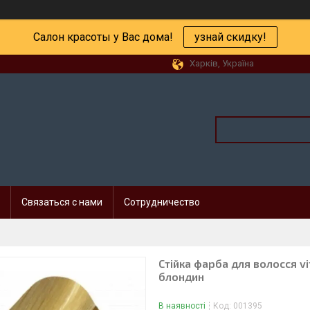
Салон красоты у Вас дома!
узнай скидку!
Харків, Україна
Связаться с нами
Сотрудничество
Стійка фарба для волосся vit
блондин
В наявності
Код:
001395