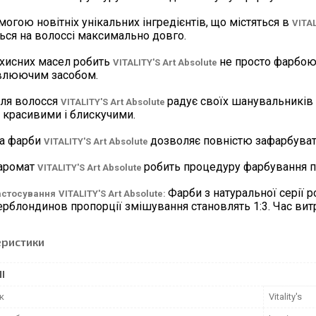
могою новітніх унікальних інгредієнтів, що містяться в
VITAL
ься на волоссі максимально довго.
ахисних масел робить
не просто фарбою
VITALITY'
S
Art
Absolute
влюючим засобом.
ля волосся
радує своїх шанувальників
VITALITY'
S
Art
Absolute
 красивими і блискучими.
а фарби
дозволяє повністю зафарбуват
VITALITY'
S
Art
Absolute
 аромат
робить процедуру фарбування 
VITALITY'
S
Art
Absolute
Фарби з натуральної серії р
астосування
VITALITY'
S
Art
Absolute:
ерблондинов пропорції змішування становлять 1:3. Час вит
еристики
І
к
Vitality's