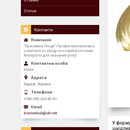
Отзывы
Статьи
Контакти
"Красивые Люди"-Профессиональная к
осметика по уходу за кожей,волосами.
Аппараты для оказания услуг.
Юлия
Харків, Україна
+380 (98) 620-82-81
krasivieludi@ukr.net
У форм
шкідлив