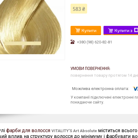
583 ₴
Купити
Купити з
+380 (98) 620-82-81
повернення товару протягом 14 дн
У компанії підключені електронні п
покидаючи сайту.
улі
фарби для волосся
міститься всього
VITALITY'
S
Art
Absolute
ий вплив на структуру волосся до мінімуму і фарбувати во