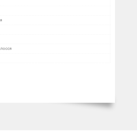
я
олосся