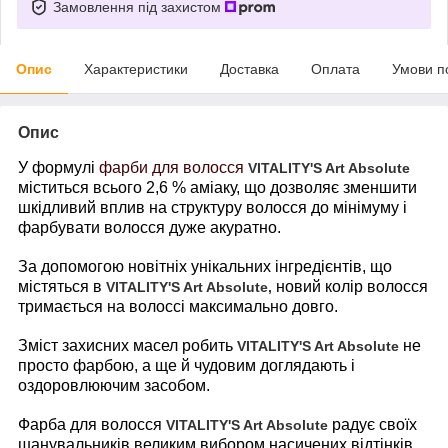
Замовлення під захистом
Опис
Характеристики
Доставка
Оплата
Умови п
Опис
У формулі
фарби для волосся
VITALITY'
S
Art
Absolute
міститься всього 2,6 % аміаку, що дозволяє зменшити
шкідливий вплив на структуру волосся до мінімуму і
фарбувати волосся дуже акуратно.
За допомогою новітніх унікальних інгредієнтів, що
містяться в
новий колір волосся
VITALITY'
S
Art
Absolute,
тримається на волоссі максимально довго.
Зміст захисних масел робить
не
VITALITY'
S
Art
Absolute
просто фарбою, а ще й чудовим доглядають і
оздоровлюючим засобом.
Фарба для волосся
радує своїх
VITALITY'
S
Art
Absolute
шанувальників великим вибором насичених відтінків,