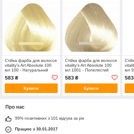
Стійка фарба для волосся
Стійка фарба для волосся
Стій
vitality's Art Absolute 100
vitality's Art Absolute 100
vital
мл 100 - Натуральний
мл 1001 - Попелястий
мл 9
ультра блонд
ультраосветлитель
бло
583
583
583
₴
₴
Купити
Купити
Про нас
99% позитивних з 101 відгука за рік
Працює з 30.01.2017