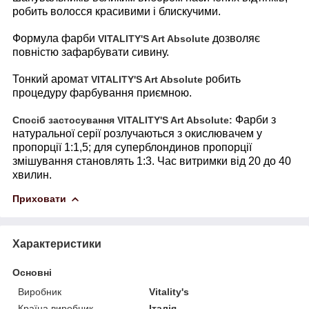
робить волосся красивими і блискучими.
Формула фарби
дозволяє
VITALITY'
S
Art
Absolute
повністю зафарбувати сивину.
Тонкий аромат
робить
VITALITY'
S
Art
Absolute
процедуру фарбування приємною.
Фарби з
Спосіб застосування
VITALITY'
S
Art
Absolute:
натуральної серії розлучаються з окислювачем у
пропорції 1:1,5; для суперблондинов пропорції
змішування становлять 1:3. Час витримки від 20 до 40
хвилин.
Приховати
Характеристики
Основні
Виробник
Vitality's
Країна виробник
Італія