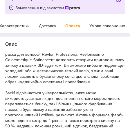
Замовлення під захистом
Характеристики
Доставка
Оплата
Умови повернення
Опис
раска для волосся Revlon Professional Revlonissimo
Colorsmetique Satinescent дозволить створити приголомшливу
зачіску з цікавим 3D-відтінком. Ви зможете вибрати леденяще-
холодний або ж металлическо-теплий колір, з яким ваші
локони засяють в буквальному сенсі цього слова, зробивши
образ надзвичайно ефектним і привабливим.
Засіб відрізняється універсальністю, адже може
використовуватися як для досягнення легкого мерехтливого-
переливається блиску, так і більш щільного фарбування
пасом, в будь-якому з варіантів забезпечуючи
приголомшливий і стійкий результат. Активна формула фарби
може підняти колір до 4 рівнів, а також перекрити сивину на
50 %, надавши локонам розкішний відтінок, бездоганний