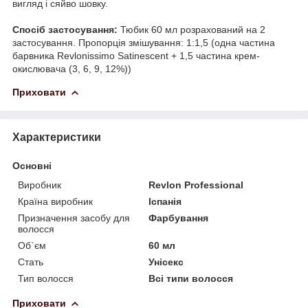
вигляд і сяйво шовку.
Спосіб застосування:
Тюбик 60 мл розрахований на 2
застосування. Пропорція змішування: 1:1,5 (одна частина
барвника Revlonissimo Satinescent + 1,5 частина крем-
окислювача (3, 6, 9, 12%))
Приховати
Характеристики
Основні
Виробник
Revlon Professional
Країна виробник
Іспанія
Призначення засобу для
Фарбування
волосся
Об`єм
60 мл
Стать
Унісекс
Тип волосся
Всі типи волосся
Приховати