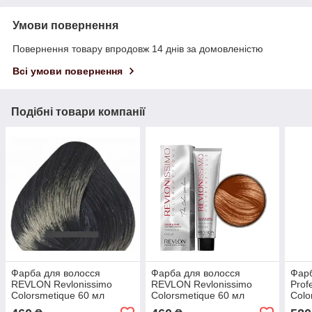
Умови повернення
Повернення товару впродовж 14 днів за домовленістю
Всі умови повернення
Подібні товари компанії
Фарба для волосся
Фарба для волосся
Фарб
REVLON Revlonissimo
REVLON Revlonissimo
Prof
Colorsmetique 60 мл
Colorsmetique 60 мл
Colo
№2.10 Чорний Насичено
№77.40 Інтенсивний
60 м