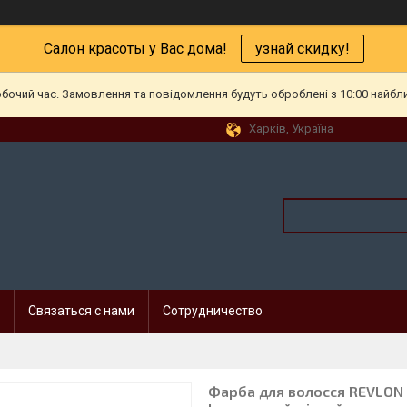
Салон красоты у Вас дома!
узнай скидку!
обочий час. Замовлення та повідомлення будуть оброблені з 10:00 найбл
Харків, Україна
Связаться с нами
Сотрудничество
Фарба для волосся REVLON 