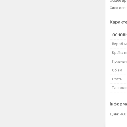
Общее вре
Сила освіт
Характ
ОСНОВН
Виробни
Країна 
Признач
Об`єм
Стать
Тип вол
Інформ
Ціна:
460