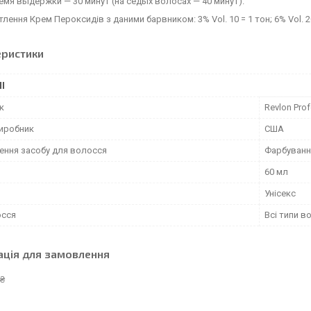
мя выдержки — 30 минут (на седых волосах — 40 минут).
лення Крем Пероксидів з даними барвником: 3% Vol. 10 = 1 тон; 6% Vol. 20 =
еристики
І
к
Revlon Prof
виробник
США
ення засобу для волосся
Фарбуванн
60 мл
Унісекс
осся
Всі типи в
ація для замовлення
 ₴