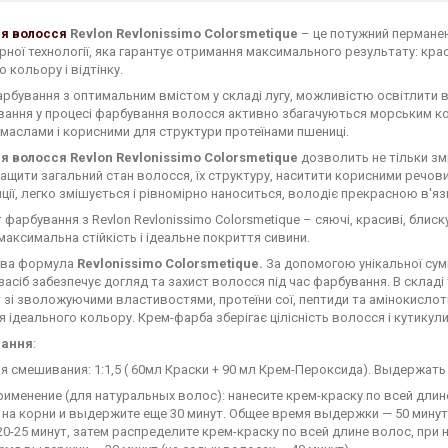
я волосся
Revlon Revlonissimo Colorsmetique
– це потужний перманент
ної технології, яка гарантує отримання максимального результату: крас
о кольору і відтінку.
рбування з оптимальним вмістом у складі лугу, можливістю освітлити в
вання у процесі фарбування волосся активно збагачуються морським ко
маслами і корисними для структури протеїнами пшениці.
я волосся Revlon Revlonissimo Colorsmetique
дозволить не тільки змі
ращити загальний стан волосся, їх структуру, наситити корисними речов
ції, легко змішується і рівномірно наноситься, володіє прекрасною в'яз
 фарбування з Revlon Revlonissimo Colorsmetique – сяючі, красиві, блиск
максимальна стійкість і ідеальне покриття сивини.
ова формула
Revlonissimo Colorsmetique.
За допомогою унікальної суміш
засіб забезпечує догляд та захист волосся під час фарбування. В склад
т зі зволожуючими властивостями, протеїни сої, пептиди та амінокисл
я ідеального кольору. Крем-фарба зберігає цілісність волосся і кутикул
вання
:
 смешивания: 1:1,5 ( 60мл Краски + 90 мл Крем-Пероксида). Выдержать 
именение (для натуральных волос): нанесите крем-краску по всей длине
 на корни и выдержите еще 30 минут. Общее время выдержки — 50 минут
20-25 минут, затем распределите крем-краску по всей длине волос, при 