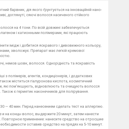
ний барвник, дія якого ґрунтується на інноваційній нано-
иві, доглянуті, сяючі волосся насиченого стійкого
олосся на 4 тони. По всій довжині забезпечується
лагеном і катионными полімерами, які працюють
нити імідж і добитися яскравого і дивовижного кольору,
инами, зволожує. Препарат має легкій кремової
кістю.
учі, немов шовк, волосся. Однорідність та яскравість
і з полімерів, агентів, кондиціонерів, і додаткових
і також міститься гіалуронова кислота, косметичний
оти, які пом'якшують, відновлюють та очищують волосся
и. Також є герметик наконечників для полірування.
30 — 40 мин. Перед нанесением сделать тест на аллергию.
 и на концы волос, выдержите 20 минут, затем нанести
. Повторное применение: нанесите средство на отросшие
необходимости оставив средство на прядях на 5-10 минут.