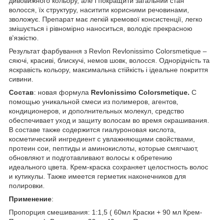
дивовижного кольору, але і покращити загальний стан
волосся, їх структуру, наситити корисними речовинами,
зволожує. Препарат має легкій кремової консистенції, легко
змішується і рівномірно наноситься, володіє прекрасною
в'язкістю.
Результат фарбування з Revlon Revlonissimo Colorsmetique –
сяючі, красиві, блискучі, немов шовк, волосся. Однорідність та
яскравість кольору, максимальна стійкість і ідеальне покриття
сивини.
Состав
: новая формула
Revlonissimo Colorsmetique.
С
помощью уникальной смеси из полимеров, агентов,
кондиционеров, и дополнительных молекул, средство
обеспечивает уход и защиту волосам во время окрашивания.
В составе также содержится гиалуроновая кислота,
косметический ингредиент с увлажняющими свойствами,
протеин сои, пептиды и аминокислоты, которые смягчают,
обновляют и подготавливают волосы к обретению
идеального цвета. Крем-краска сохраняет целостность волос
и кутикулы. Также имеется герметик наконечников для
полировки.
Применение
:
Пропорция смешивания: 1:1,5 ( 60мл Краски + 90 мл Крем-