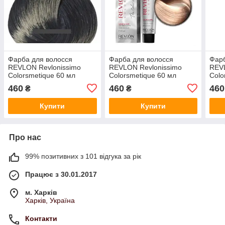
Фарба для волосся
Фарба для волосся
Фарб
REVLON Revlonissimo
REVLON Revlonissimo
REVL
Colorsmetique 60 мл
Colorsmetique 60 мл
Colo
№2.10 Чорний Насичено
№10.23 Палево Перловий
Екст
460
460
460
₴
₴
Попелястий
Бежевий Блонд
Купити
Купити
Про нас
99% позитивних з 101 відгука за рік
Працює з 30.01.2017
м. Харків
Харків, Україна
Контакти