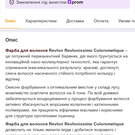
Замовлення під захистом
Опис
Характеристики
Доставка
Оплата
Умови п
Опис
Фарба для волосся
Revlon Revlonissimo Colorsmetique
–
це потужний перманентний барвник, дія якого ґрунтується на
інноваційній нано-молекулярної технології, яка гарантує
отримання максимального результату: красиві, доглянуті,
сяючі волосся насиченого стійкого потрібного кольору і
відтінку.
Окисне фарбування з оптимальним вмістом у складі лугу,
можливістю освітлити волосся на 4 тони. По всій довжині
забезпечується кондиціювання у процесі фарбування волосся
активно збагачуються морським колагеном і катионными
полімерами, які працюють ефірними маслами і корисними
для структури протеїнами пшениці.
Фарба для волосся Revlon Revlonissimo Colorsmetique
дозволить не тільки змінити імідж і добитися яскравого і