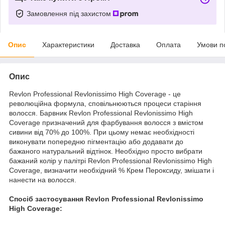
Замовлення під захистом
Опис
Характеристики
Доставка
Оплата
Умови п
Опис
Revlon Professional Revlonissimo High Coverage - це
революційна формула, сповільнюються процеси старіння
волосся. Барвник Revlon Professional Revlonissimo High
Coverage призначений для фарбування волосся з вмістом
сивини від 70% до 100%. При цьому немає необхідності
виконувати попередню пігментацію або додавати до
бажаного натуральний відтінок. Необхідно просто вибрати
бажаний колір у палітрі Revlon Professional Revlonissimo High
Coverage, визначити необхідний % Крем Пероксиду, змішати і
нанести на волосся.
Спосіб застосування Revlon Professional Revlonissimo
High Coverage: