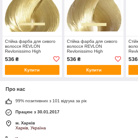
Стійка фарба для сивого
Стійка фарба для сивого
Стій
волосся REVLON
волосся REVLON
вол
Revlonissimo High
Revlonissimo High
Revl
Coverage 60 мл 9 - Дуже
Coverage 60 мл 10 -
Cove
536
536
536
₴
₴
світлий блондин
Екстра світлий блондин
Бло
Купити
Купити
Про нас
99% позитивних з 101 відгука за рік
Працює з 30.01.2017
м. Харків
Харків, Україна