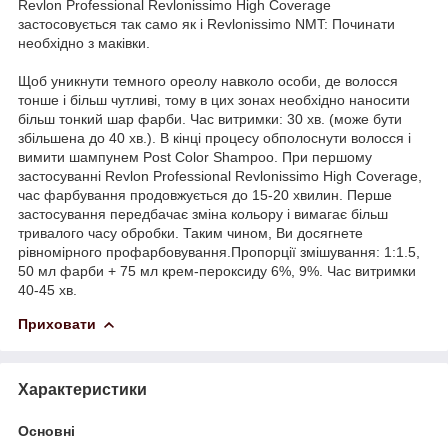
Revlon Professional Revlonissimo High Coverage
застосовується так само як і Revlonissimo NMT: Починати
необхідно з маківки.
Щоб уникнути темного ореолу навколо особи, де волосся
тонше і більш чутливі, тому в цих зонах необхідно наносити
більш тонкий шар фарби. Час витримки: 30 хв. (може бути
збільшена до 40 хв.). В кінці процесу обполоснути волосся і
вимити шампунем Post Color Shampoo. При першому
застосуванні Revlon Professional Revlonissimo High Coverage,
час фарбування продовжується до 15-20 хвилин. Перше
застосування передбачає зміна кольору і вимагає більш
тривалого часу обробки. Таким чином, Ви досягнете
рівномірного профарбовування.Пропорції змішування: 1:1.5,
50 мл фарби + 75 мл крем-пероксиду 6%, 9%. Час витримки
40-45 хв.
Приховати
Характеристики
Основні