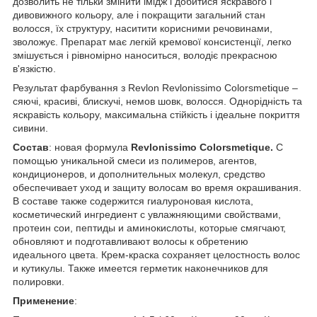
дозволить не тільки змінити імідж і добитися яскравого і
дивовижного кольору, але і покращити загальний стан
волосся, їх структуру, наситити корисними речовинами,
зволожує. Препарат має легкій кремової консистенції, легко
змішується і рівномірно наноситься, володіє прекрасною
в'язкістю.
Результат фарбування з Revlon Revlonissimo Colorsmetique –
сяючі, красиві, блискучі, немов шовк, волосся. Однорідність та
яскравість кольору, максимальна стійкість і ідеальне покриття
сивини.
Состав
: новая формула
Revlonissimo Colorsmetique.
С
помощью уникальной смеси из полимеров, агентов,
кондиционеров, и дополнительных молекул, средство
обеспечивает уход и защиту волосам во время окрашивания.
В составе также содержится гиалуроновая кислота,
косметический ингредиент с увлажняющими свойствами,
протеин сои, пептиды и аминокислоты, которые смягчают,
обновляют и подготавливают волосы к обретению
идеального цвета. Крем-краска сохраняет целостность волос
и кутикулы. Также имеется герметик наконечников для
полировки.
Применение
: