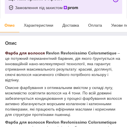
Замовлення під захистом
Опис
Характеристики
Доставка
Оплата
Умови п
Опис
Фарба для волосся
Revlon Revlonissimo Colorsmetique
–
це потужний перманентний барвник, дія якого ґрунтується на
інноваційній нано-молекулярної технології, яка гарантує
отримання максимального результату: красиві, доглянуті,
сяючі волосся насиченого стійкого потрібного кольору і
відтінку.
Окисне фарбування з оптимальним вмістом у складі лугу,
можливістю освітлити волосся на 4 тони. По всій довжині
забезпечується кондиціювання у процесі фарбування волосся
активно збагачуються морським колагеном і катионными
полімерами, які працюють ефірними маслами і корисними
для структури протеїнами пшениці.
Фарба для волосся Revlon Revlonissimo Colorsmetique