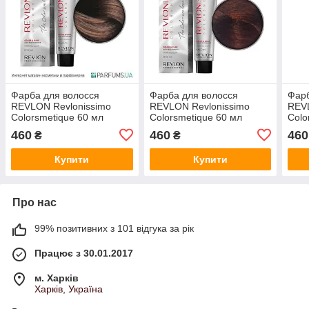
Фарба для волосся
Фарба для волосся
Фарб
REVLON Revlonissimo
REVLON Revlonissimo
REVL
Colorsmetique 60 мл
Colorsmetique 60 мл
Colo
№6SN Темний Блонд
№66.40 Темний блондин
№6.6
460
460
460
₴
₴
насичений мідний
маха
Купити
Купити
Про нас
99% позитивних з 101 відгука за рік
Працює з 30.01.2017
м. Харків
Харків, Україна