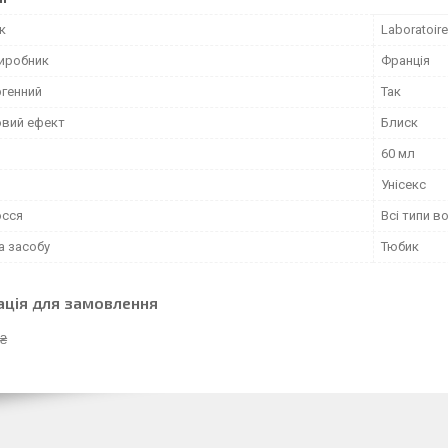
к
Laboratoire
виробник
Франція
ргенний
Так
вий ефект
Блиск
60 мл
Унісекс
осся
Всі типи в
а засобу
Тюбик
ація для замовлення
 ₴