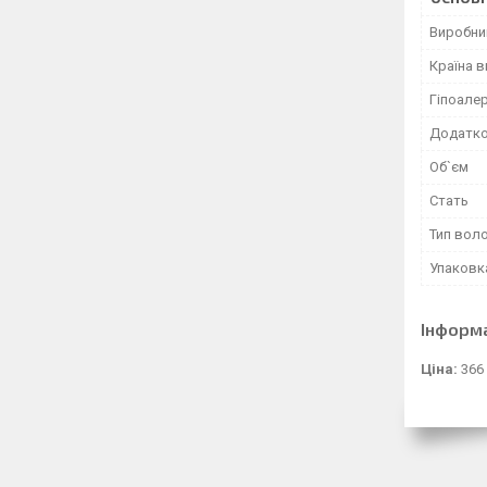
Виробни
Країна 
Гіпоале
Додатко
Об`єм
Стать
Тип вол
Упаковк
Інформ
Ціна:
366