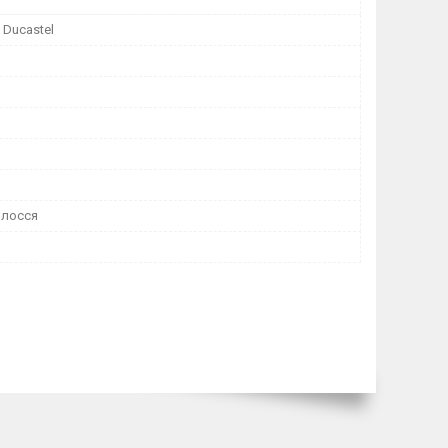
 Ducastel
олосся