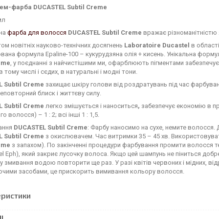
рем-фарба
DUCASTEL Subtil Creme
мл
на
фарба для волосся
DUCASTEL Subtil Creme
вражає різноманітністю я
ом новітніх науково-технічних досягнень
Laboratoire Ducastel
в област
вана формула Epaline-100 – кукурудзяна олія + кисень. Унікальна форму
reme
, у поєднанні з найчистішими ми, офарблюють пігментами забезпечує
 тому числі і сєдих, в натуральні і модні тони.
 Subtil Creme
захищає шкіру голови від роздратувань під час фарбуван
неповторний блиск і життєву силу.
 Subtil Creme
легко змішується і наноситься
,
забезпечує економію в про
о волосся) – 1 : 2; всі інші 1 : 1,5.
ання
DUCASTEL Subtil Creme
: Фарбу наносимо на сухе, немите волосся.
 Subtil Creme
з окислювачем. Час витримки 35 – 45 хв. Використовува
reme
з запахом). По закінченні процедури фарбування промити волосся
el Eph), який закриє лусочку волоса. Якщо цей шампунь не піниться добр
 змивання водою повторити ще раз. У разі квітів червоних і мідних, в
чими засобами, це прискорить вимивання кольору волосся.
еристики
І