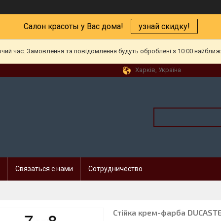
Салон красоты у Вас дома!
узнай скидку!
очий час. Замовлення та повідомлення будуть оброблені з 10:00 найближч
Харків, Україна
Связаться с нами
Сотрудничество
Стійка крем-фарба DUCASTE