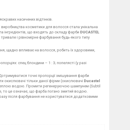
скравих насичених відтінків.
і виробництва косметики для волосся стала унікальна
ла інгредієнтів, що входять до складу фарби
DUCASTEL
 тривале і рівномірне фарбування будь-якого типу
ня, щадно впливає на волосся, робить їх здоровими,
порціях: спец блондини – 1 : 3; попелясті (у разі
 Дотримуватися точні пропорції змішування фарби
ти окислювачі тільки даної фірми (окислювачі
Ducastel
 теплою водою. Промити регенеруючою шампунем (Subtil
е, то це означає, що фарба погано змитий водою.
ідразу після фарбування не користуватися додатковими