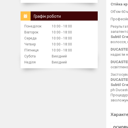
Стійка к
Об'єм 60 
Графік роботи
Професій
Понеділок
10:00
18:00
Результат
запатенто
Вівторок
10:00
18:00
Subtil C
Середа
10:00
18:00
волосся, в
Четвер
10:00
18:00
DUCASTEL
Пʼятниця
10:00
18:00
надає їм 
Субота
Вихідний
DUCASTEL
Неділя
Вихідний
освітленог
Застосув
DUCASTEL
Subtil C
ph Ducast
Процедуру
зволожую
Характ
ОСНОВН