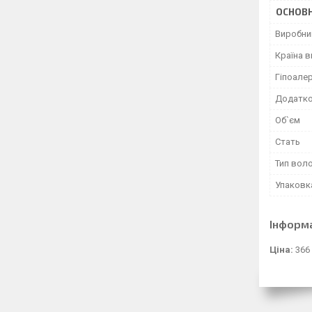
ОСНОВН
Виробни
Країна 
Гіпоале
Додатко
Об`єм
Стать
Тип вол
Упаковк
Інформ
Ціна:
366