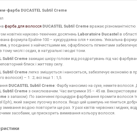
рем-фарба
DUCASTEL Subtil Creme
мл
на
фарба для волосся
DUCASTEL Subtil Creme
вражає різноманітністю я
ом новітніх науково-технічних досягнень
Laboratoire Ducastel
в област
вана формула Epaline-100 – кукурудзяна олія + кисень. Унікальна форму
reme
, у поєднанні з найчистішими ми, офарблюють пігментами забезпечує
 тому числі і сєдих, в натуральні і модні тони.
 Subtil Creme
захищає шкіру голови від роздратувань під час фарбуван
неповторний блиск і життєву силу.
 Subtil Creme
легко змішується і наноситься
,
забезпечує економію в про
о волосся) – 1 : 2; всі інші 1 : 1,5.
ання
DUCASTEL Subtil Creme
: Фарбу наносимо на сухе, немите волосся.
 Subtil Creme
з окислювачем. Час витримки 35 – 45 хв. Використовува
reme
з запахом). По закінченні процедури фарбування промити волосся
el Eph), який закриє лусочку волоса. Якщо цей шампунь не піниться добр
 змивання водою повторити ще раз. У разі квітів червоних і мідних, в
чими засобами, це прискорить вимивання кольору волосся.
еристики