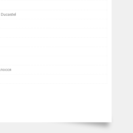
 Ducastel
олосся