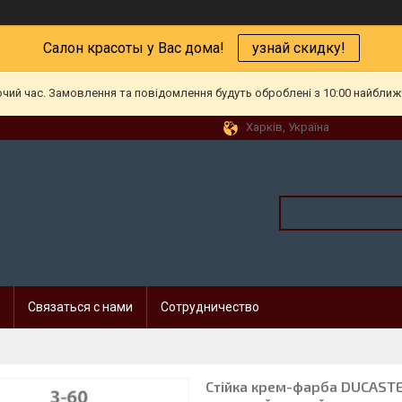
Салон красоты у Вас дома!
узнай скидку!
очий час. Замовлення та повідомлення будуть оброблені з 10:00 найближч
Харків, Україна
Связаться с нами
Сотрудничество
Стійка крем-фарба DUCASTEL