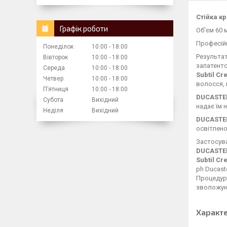
Стійка к
Графік роботи
Об'єм 60 
Професій
Понеділок
10:00
18:00
Результат
Вівторок
10:00
18:00
запатенто
Середа
10:00
18:00
Subtil C
Четвер
10:00
18:00
волосся, в
Пʼятниця
10:00
18:00
DUCASTEL
Субота
Вихідний
надає їм 
Неділя
Вихідний
DUCASTEL
освітленог
Застосув
DUCASTEL
Subtil C
ph Ducast
Процедуру
зволожую
Характ