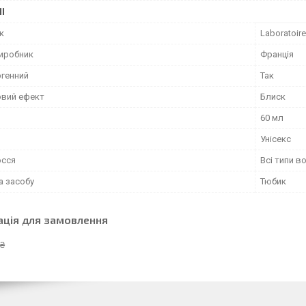
І
к
Laboratoire
виробник
Франція
ргенний
Так
вий ефект
Блиск
60 мл
Унісекс
осся
Всі типи в
а засобу
Тюбик
ація для замовлення
 ₴