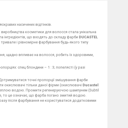
скравих насичених відтінків.
і виробництва косметики для волосся стала унікальна
ла інгредієнтів, що входять до складу фарби
DUCASTEL
 тривале і рівномірне фарбування будь-якого типу
ня, щадно впливає на волосся, робить їх здоровими,
порціях: спец блондини – 1 : 3; попелясті (у разі
 Дотримуватися точні пропорції змішування фарби
ти окислювачі тільки даної фірми (окислювачі
Ducastel
 теплою водою. Промити регенеруючою шампунем (Subtil
е, то це означає, що фарба погано змитий водою.
ідразу після фарбування не користуватися додатковими