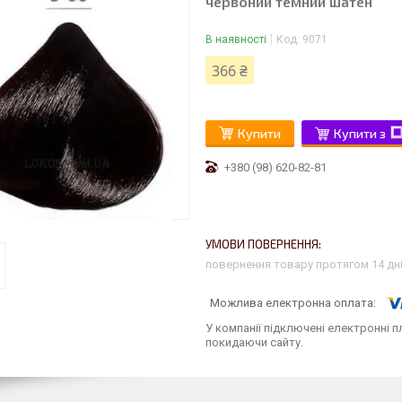
червоний темний шатен
В наявності
Код:
9071
366 ₴
Купити
Купити з
+380 (98) 620-82-81
повернення товару протягом 14 дн
У компанії підключені електронні п
покидаючи сайту.