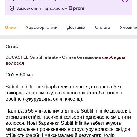
Замовлення під захистом
Опис
Характеристики
Доставка
Оплата
Умови п
Опис
DUCASTEL Subtil Infinite - Стійка безаміачна
фарба для
волосся
Об'єм 60 мл
Subtil Infinite - це фарба для волосся, створена без
використання аміаку, на основі олії жожоба, моноі і
epoline (кукурудзяна олія+кисень).
Палітра з 56 унікальних відтінків Subtil Infinite дозволяє
отримати стійкі, насичені кольори і одночасно зміцнити
волосся. Нові барвники Subtil Infinite забезпечують
максимальне проникнення в структуру волосся, звідси
стійкість фарби і максимальний результат. Колір