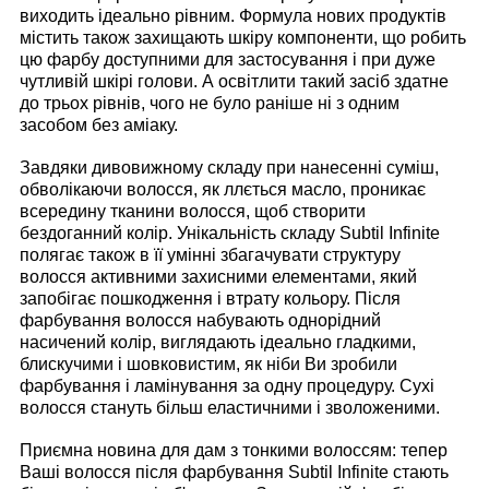
виходить ідеально рівним. Формула нових продуктів
містить також захищають шкіру компоненти, що робить
цю фарбу доступними для застосування і при дуже
чутливій шкірі голови. А освітлити такий засіб здатне
до трьох рівнів, чого не було раніше ні з одним
засобом без аміаку.
Завдяки дивовижному складу при нанесенні суміш,
обволікаючи волосся, як ллється масло, проникає
всередину тканини волосся, щоб створити
бездоганний колір. Унікальність складу Subtil Infinite
полягає також в її умінні збагачувати структуру
волосся активними захисними елементами, який
запобігає пошкодження і втрату кольору. Після
фарбування волосся набувають однорідний
насичений колір, виглядають ідеально гладкими,
блискучими і шовковистим, як ніби Ви зробили
фарбування і ламінування за одну процедуру. Сухі
волосся стануть більш еластичними і зволоженими.
Приємна новина для дам з тонкими волоссям: тепер
Ваші волосся після фарбування Subtil Infinite стають