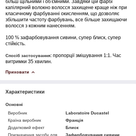
більш щільними і об'ємними. Завдяки цій фарбі
капілярний волокно волосся захищене краще ніж при
класичному фарбуванні окисленням, що дозволяє
збільшити частоту фарбувань, все більше захищаючи
волосся з кожним нанесенням.
100 % зафарбовування сивини, супер блиск, супер
стійкість.
: пропорції змішування 1:1. Час
Спосіб застосування
витримки 35 хвилин.
Приховати
Характеристики
Основні
Виробник
Laboratoire Ducastel
Країна виробник
Франція
Додатковий ефект
Блиск
Призначення засобу для
Зафарбовування сивини