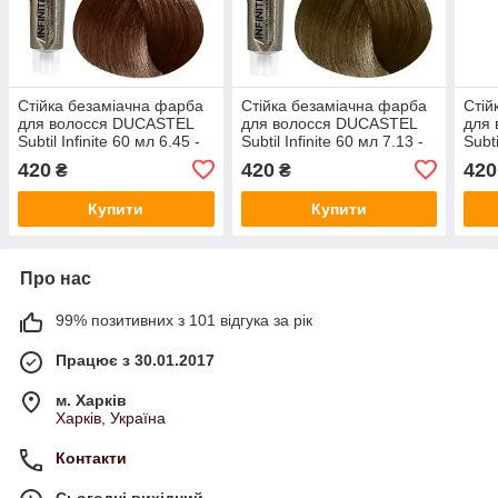
Стійка безаміачна фарба
Стійка безаміачна фарба
Стій
для волосся DUCASTEL
для волосся DUCASTEL
для
Subtil Infinite 60 мл 6.45 -
Subtil Infinite 60 мл 7.13 -
Subti
Темний блондин мідний
Блондин, попелясто-
Світ
420
420
420
₴
₴
червоне дерево
золотистий
золо
Купити
Купити
Про нас
99% позитивних з 101 відгука за рік
Працює з 30.01.2017
м. Харків
Харків, Україна
Контакти
Сьогодні вихідний