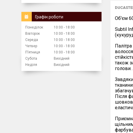
DUCASTEL 
Графік роботи
Об'єм 6
Понеділок
10:00
18:00
Subtil I
Вівторок
10:00
18:00
(кукуру
Середа
10:00
18:00
Палітра 
Четвер
10:00
18:00
волосся
Пʼятниця
10:00
18:00
стійкіс
Субота
Вихідний
також з
Неділя
Вихідний
голови. 
Завдяки
тканини 
збагачу
Після ф
шовкови
еластич
Приємна
щільним
фарбува