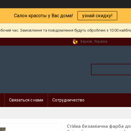
Салон красоты у Вас дома!
узнай скидку!
обочий час. Замовлення та повідомлення будуть оброблені з 10:00 найбл
Харків, Україна
Связаться с нами
Сотрудничество
Стійка безаміачна фарба для