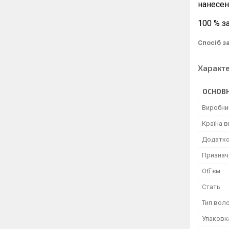
нанесен
100 % з
Спосіб з
Характ
ОСНОВН
Виробни
Країна 
Додатко
Признач
Об`єм
Стать
Тип вол
Упаковк