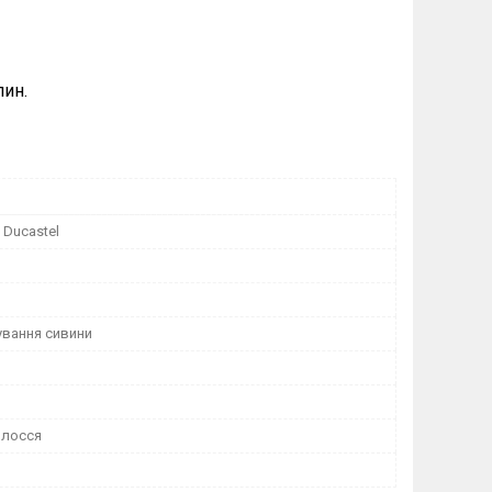
лин.
 Ducastel
вання сивини
олосся