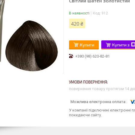
Світлий шатен золотистий
В наявності
Код:
912
420 ₴
Купити
Купити з
+380 (98) 620-82-81
повернення товару протягом 14 дн
У компанії підключені електронні п
покидаючи сайту.