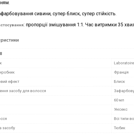
ням.
афарбовування сивини, супер блиск, супер стійкість.
: пропорції змішування 1:1. Час витримки 35 хви
астосування
еристики
І
к
Laboratoire
виробник
Франція
вий ефект
Блиск
ення засобу для волосся
Зафарбову
60 мл
Унісекс
осся
Всі типи в
а засобу
Тюбик