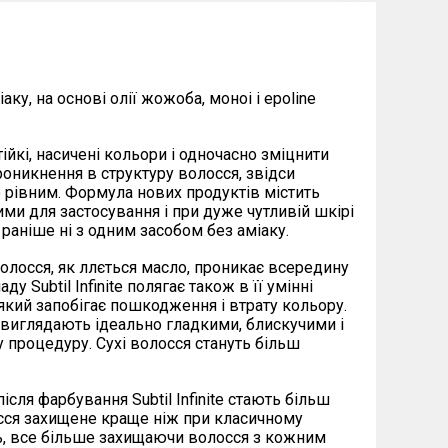
аку, на основі олії жожоба, моноі і epoline
стійкі, насичені кольори і одночасно зміцнити
роникнення в структуру волосся, звідси
о рівним. Формула нових продуктів містить
и для застосування і при дуже чутливій шкірі
о раніше ні з одним засобом без аміаку.
лосся, як ллється масло, проникає всередину
 Subtil Infinite полягає також в її умінні
кий запобігає пошкодження і втрату кольору.
 виглядають ідеально гладкими, блискучими і
 процедуру. Сухі волосся стануть більш
сля фарбування Subtil Infinite стають більш
осся захищене краще ніж при класичному
ь, все більше захищаючи волосся з кожним