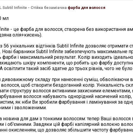
Subtil Infinite - Стійка безаміачна
фарба для волосся
0 мл
nfinite - це фарба для волосся, створена без використання амі
дзяна олія+кисень).
з 56 унікальних відтінків Subtil Infinite дозволяє отримати 
. Нові барвники Subtil Infinite забезпечують максимальне п
ть фарби і максимальний результат. Колір виходить ідеальн
ахищають шкіру компоненти, що робить цю фарбу доступним
А освітлити такий засіб здатне до трьох рівнів, чого не бул
 дивовижному складу при нанесенні суміш, обволікаючи во
волосся, щоб створити бездоганний колір. Унікальність складу
вати структуру волосся активними захисними елементами, я
арбування волосся набувають однорідний насичений колір,
стим, як ніби Ви зробили фарбування і ламінування за одну
ними і зволоженими.
 новина для дам з тонкими волоссям: тепер Ваші волосся пі
и і об'ємними. Завдяки цій фарбі капілярний волокно вол
нні окисленням, що дозволяє збільшити частоту фарбуван