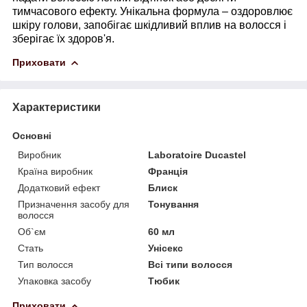
тимчасового ефекту. Унікальна формула – оздоровлює
шкіру голови, запобігає шкідливий вплив на волосся і
зберігає їх здоров'я.
Приховати
Характеристики
Основні
Виробник
Laboratoire Ducastel
Країна виробник
Франція
Додатковий ефект
Блиск
Призначення засобу для
Тонування
волосся
Об`єм
60 мл
Стать
Унісекс
Тип волосся
Всі типи волосся
Упаковка засобу
Тюбик
Приховати