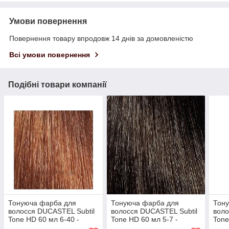
Умови повернення
Повернення товару впродовж 14 днів за домовленістю
Всі умови повернення
Подібні товари компанії
Тонуюча фарба для
Тонуюча фарба для
Тон
волосся DUCASTEL Subtil
волосся DUCASTEL Subtil
воло
Tone HD 60 мл 6-40 -
Tone HD 60 мл 5-7 -
Tone
Мідний темно-русявий
Каштановий світлий шатен
руся