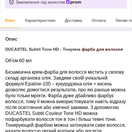
Замовлення під захистом
Опис
Характеристики
Доставка
Оплата
Умови п
Опис
DUCASTEL Subtil Tone HD - Тонуюча
фарба для волосся
Об'єм 60 мл
Безаміачна крем-фарба для волосся містить у своєму
складі арганова олія. Завдяки своїй унікальній
формулі Epaline-100 – кукурудзяна олія + кисень
дозволяє домогтися результатів, про які раніше можна
було тільки мріяти. Фарба дуже дбайливо фарбує
волосся, тому її можна використовувати навіть відразу
після освітлення або хімічної завивки. З допомогою
DUCASTEL Subtil Couleur Tone HD можна
пофарбувати волосся тон в тон і більш темні тони.
Тонирующей фарбою можна затонувати сиве волосся,
надати волоссю легкий відтінок або досягти