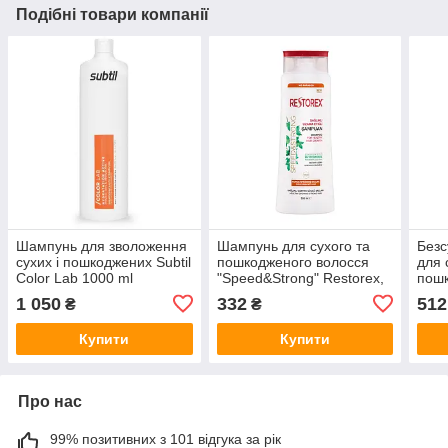
Подібні товари компанії
Шампунь для зволоження
Шампунь для сухого та
Без
сухих і пошкоджених Subtil
пошкодженого волосся
для 
Color Lab 1000 ml
"Speed&Strong" Restorex,
пошк
500 мл
насі
1 050
332
512
₴
₴
250 
Купити
Купити
Про нас
99% позитивних з 101 відгука за рік