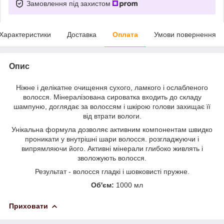
Замовлення під захистом
Характеристики
Доставка
Оплата
Умови повернення
Опис
Ніжне і делікатне очищення сухого, ламкого і ослабленого
волосся. Мінералізована сироватка входить до складу
шампуню, доглядає за волоссям і шкірою голови захищає її
від втрати вологи.
Унікальна формула дозволяє активним компонентам швидко
проникати у внутрішні шари волосся. розгладжуючи і
випрямляючи його. Активні мінерали глибоко живлять і
зволожують волосся.
Результат - волосся гладкі і шовковисті пружне.
Об'єм:
1000 мл
Приховати