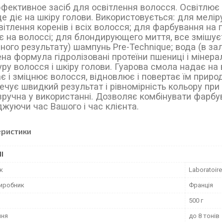
фективное засіб для освітлення волосся. Освітлює 
 діє на шкіру голови. Використовується: для мелір
вітлення коренів і всіх волосся; для фарбування на 
є на волоссі; для блондирующего миття, все змішуєт
ного результату) шампунь Pre-Technique; вода (в зал
на формула гідролізовані протеїни пшениці і мінер
уру волосся і шкіру голови. Гуарова смола надає н
є і зміцнює волосся, відновлює і повертає їм приро
ечує швидкий результат і рівномірність кольору при 
зручна у використанні. Дозволяє комбінувати фарбув
жуючи час Вашого і час клієнта.
еристики
І
к
Laboratoire
виробник
Франція
500 г
ння
до 8 тонів