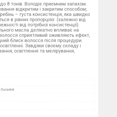
до 8 тонів. Володіє приємним запахом.
ування відкритим і закритим способом;
гребінь – густа консистенція, яка швидко
ься в рівних пропорціях: (залежно від
ежності від потрібної консистенції).
ального масла делікатно впливає на
а волосся сприятливий оживляють ефект,
дний блиск волосся після процедури.
освітленні. Завдяки своєму складу і
ання, освітлення та мелірування,
 Ducastel