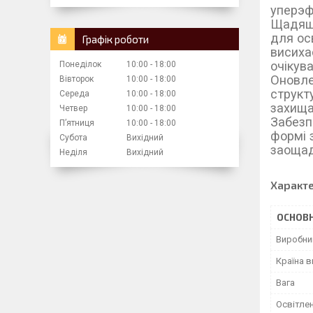
уперэф
Щадяще
для ос
Графік роботи
висиха
очікува
Понеділок
10:00
18:00
Оновле
Вівторок
10:00
18:00
структ
Середа
10:00
18:00
захища
Четвер
10:00
18:00
Забезп
Пʼятниця
10:00
18:00
формі 
Субота
Вихідний
заощад
Неділя
Вихідний
Характ
ОСНОВН
Виробни
Країна 
Вага
Освітле