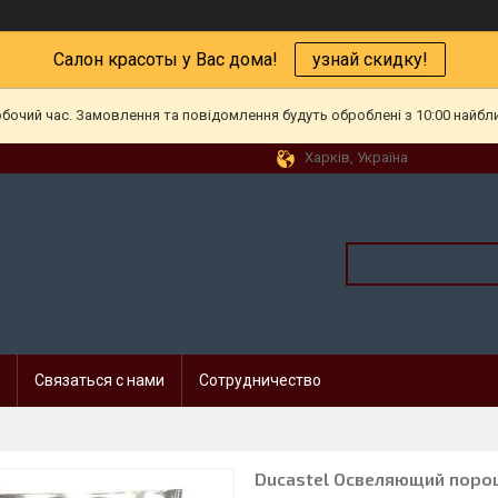
Салон красоты у Вас дома!
узнай скидку!
обочий час. Замовлення та повідомлення будуть оброблені з 10:00 найбл
Харків, Україна
Связаться с нами
Сотрудничество
Ducastel Освеляющий порошо