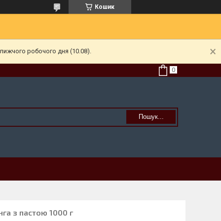
Кошик
лижчого робочого дня (10.08).
Пошук...
нга з пастою 1000 г