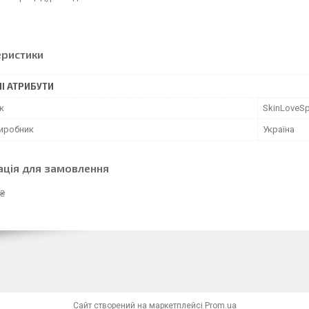
еристики
І АТРИБУТИ
к
SkinLoveS
виробник
Україна
ація для замовлення
 ₴
Сайт створений на маркетплейсі
Prom.ua