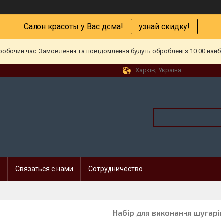
Салон красоты у Вас дома!
узнай скидку!
еробочий час. Замовлення та повідомлення будуть оброблені з 10:00 найб
Харків, Україна
Связаться с нами
Сотрудничество
Набір для виконання шугарі