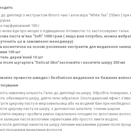
входить
 до депіляції з екстрактом білого чаю і алое віра "White Tea" 250мл ( пр
 руках.
к парфумований 100 г
 мова йде про місцях з підвищеною пітливістю то застосовуємо тальк.
ова паста м'яка "Soft" 1000 грам ( якщо вам потрібно, можна вибрат
- уточніть це в замовленні менеджеру)
а косметична на основі рослинних екстрактів для видалення залишк
жки 100 шт
тель дерев'яний 10 шт
 після шугарінга "Delicat Skin"заспокоїти і наситити шкіру 250 мл
зволяє провести швидко і безболісно видалення не бажаних волоск
стосування
сіть невелику кількість Гелю до депіляції на шкіру. Обробіть поверхню
те, обезжирите шкіру, дайте гелю вбратися. Охолоджуючий ефект з'явит
гріти цукрову пасту в мікрохвильовці або на водяній бані при необхідност
сти цукрову пасту на шкіру, з допомогою шпателя, тонким шаром
леїти смужку і зробити ривок паралельно площині по зростанню волос
ти залишки пасти вологими серветками або просто змити водою.
 після депіляції нанести на шкіру легкими масажними рухами після про
ної процедури видалення волосся.