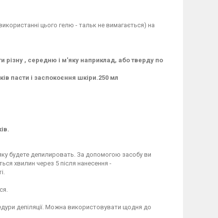
и використанні цього гелю - тальк не вимагається) на
и різну , середню і м'яку наприклад, або тверду по
ів пасти і заспокоєння шкіри.250 мл
ів.
, яку будете депилировать. За допомогою засобу ви
ься хвилин через 5 після нанесення -
і.
ся.
цедури депіляції. Можна використовувати щодня до