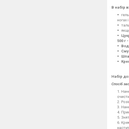
В набір 
гель
ногах і
таль
якщо
Цукр
500 г 
Вод
Сму
Шпа
Крем
Набір до
Спосіб за
Нане
очисти
Розі
Нане
Прик
Зня
Крем
наступ