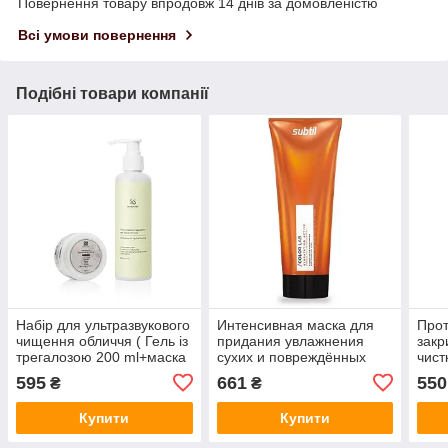
Повернення товару впродовж 14 днів за домовленістю
Всі умови повернення
Подібні товари компанії
Набір для ультразвукового
Интенсивная маска для
Прот
чищення обличчя ( Гель із
придания увлажнения
закр
трегалозою 200 ml+маска
сухих и повреждённых
чист
протизапальна 100 мл)
волос Ducastel subtil Color
"Ski
595
661
550
₴
₴
Lab 200 мл
Купити
Купити