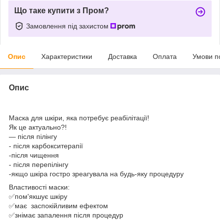
Що таке купити з Пром?
Замовлення під захистом
Опис
Характеристики
Доставка
Оплата
Умови п
Опис
Маска для шкіри, яка потребує реабілітації!
Як це актуально?!
— після пілінгу
- після карбокситерапії
-після чищення
- після перепілінгу
-якщо шкіра гостро зреагувала на будь-яку процедуру
Властивості маски:
✅пом'якшує шкіру
✅має заспокійливим ефектом
✅знімає запалення після процедур