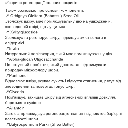
✅сприяє регенерації шкірних покривів
Також розповімо про основні компоненти:
📍 Orbignya Oleifera (Babassu) Seed Oil
Зволожує шкіру, має пом'якшувальну дію на ушкодженій,
зневодненій шкірі, що лущиться.
📍 Xylitylglucoside
Зволожує та регенерує шкіру, підвищує вміст вологи в
епідермісі.
📍Inulin
Натуральний полісахарид, який має пом'якшувальну дію.
📍Alpha-glucan Оligosaccharide
Це потужний пробіотик, який допомагає підтримувати
природну мікрофлору шкіри.
📍Panthenol
Відновлює шкіру, усуває сухість і відчуття стягнення, рятує від
зневоднення та повертає тонус шкірі.
📍Glycerin
Пом'якшує, захищає шкіру від агресивних впливів довкілля,
бореться із сухістю
📍Allantoin
Загоює, пришвидшує регенерацію тканин і відновлює бар'єрні
властивості шкіри.
📍Butyrospermum Parkii (Shea Butter)