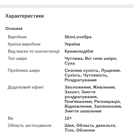
Характеристики
Основні
Виробник
SkinLoveSpa
Країна виробник
Україна
Вид маски по консистенції
Кремоподібні
Тип шкіри
Чутлива, Всі типи шкіри,
Суха
Проблема шкіри
Сезонна сухість, Лущення,
Сухість, Чутливість,
Роздратування
Додатковий ефект
Зволоження, Живлення,
Захист, Зняття
роздратування,
Пом'якшення, Регенерація,
Відновлення, Заспокоєння,
Зняття запалення
Вік
12+
Область застосування
Шия, Область декольте,
Тіло, Обличчя