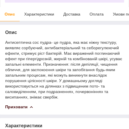
Опис
Характеристики
Доставка
Оплата
Умови п
Опис
Антисептична сос пудра- це пудра, яка має ніжну текстуру,
виявляє сорбуючий, антибактеріальний та себорегулюючий
ефекти, стримує ріст бактерій. Має виражений поглинаючий
ефект при гіпергідрозній, жирній та комбінованій шкірі, усуває
запальні елементи. Призначення: після депіляції, чищення
обличчя, для заспокоєння шкіри та запобігання будь-яким
запальним процесам, які можуть виникнути внаслідок
порушення цілісності шкіри. У домашньому догляді
використовується на ділянках з підвищеним пото- та
саловиділенням, при подразненнях, почервоніннях та
висипаннях, знімає свербіж.
Приховати
Характеристики