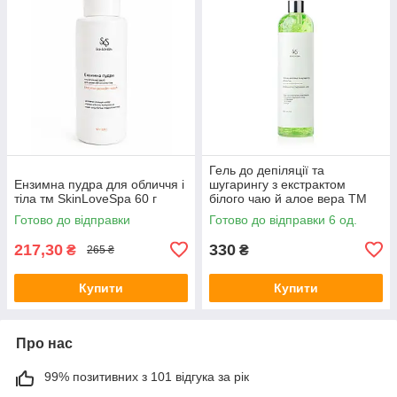
Гель до депіляції та
Ензимна пудра для обличчя і
шугарингу з екстрактом
тіла тм SkinLoveSpa 60 г
білого чаю й алое вера ТМ
SkinLoveSpa 500 мл
Готово до відправки
Готово до відправки 6 од.
217,30
330
₴
₴
265 ₴
Купити
Купити
Про нас
99% позитивних з 101 відгука за рік