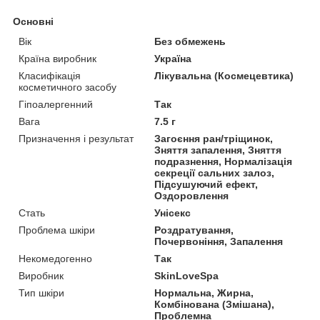
Основні
Вік
Без обмежень
Країна виробник
Україна
Класифікація
Лікувальна (Космецевтика)
косметичного засобу
Гіпоалергенний
Так
Вага
7.5 г
Призначення і результат
Загоєння ран/тріщинок,
Зняття запалення, Зняття
подразнення, Нормалізація
секреції сальних залоз,
Підсушуючий ефект,
Оздоровлення
Стать
Унісекс
Проблема шкіри
Роздратування,
Почервоніння, Запалення
Некомедогенно
Так
Виробник
SkinLoveSpa
Тип шкіри
Нормальна, Жирна,
Комбінована (Змішана),
Проблемна