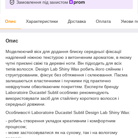
Замовлення під захистом
Опис
Характеристики
Доставка
Оплата
Умови п
Опис
Моделюючий віск для додання блиску середньої фіксації
наділений ніжною текстурою з витонченим ароматом, в якому
чутні приємні свіжі та деревні ноти. Він підходить для всіх
типів волосся. Design Lab Shiny Wax робить його сяйним і
структурованим, фіксує без обтяження і склеювання. Пасма
залишаються еластичними і гнучкими під практично
невідчутним обволікаючим покриттям. Експерти бренду
Laboratoire Ducastel Subtil особливо рекомендують
використовувати засіб для стайлінгу короткого волосся і
середньої довжини.
Особливості Laboratoire Ducastel Subtil Design Lab Shiny Wax:
- робить створення укладок креативним і комфортним
процесом;
- може застосовуватися як на сухому, так і на вологому