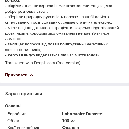
волоссі;
- відрізняється нежирною і нелипкою консистенцією, яка
добре розподіляється;
- зберігає природну рухливість волосся, запобігає його
сплутуванню і розпушуванню, знімає статичну електрику;
- містить цінні доглядові інгредієнти, зокрема гідролізований
шовк, який є хорошим зволожувачем і не дає з'явитися
ламкості;
- захищає волосся від появи пошкоджень і негативних
зовнішніх чинників;
- легко і швидко видаляється під час миття голови.
Translated with DeepL.com (free version)
Приховати
Характеристики
Основні
Виробник
Laboratoire Ducastel
Об`єм
100 мл
Країна виробник
Франція