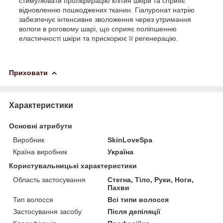
стимулювати проліферацію клітин шкіри та сприяє
відновленню пошкоджених тканин. Гіалуронат натрію
забезпечує інтенсивне зволоження через утримання
вологи в роговому шарі, що сприяє поліпшенню
еластичності шкіри та прискорює її регенерацію.
Приховати
Характеристики
Основні атрибути
Виробник
SkinLoveSpa
Країна виробник
Україна
Користувальницькі характеристики
Область застосування
Стегна, Тіло, Руки, Ноги,
Пахви
Тип волосся
Всі типи волосся
Застосування засобу
Після депіляції