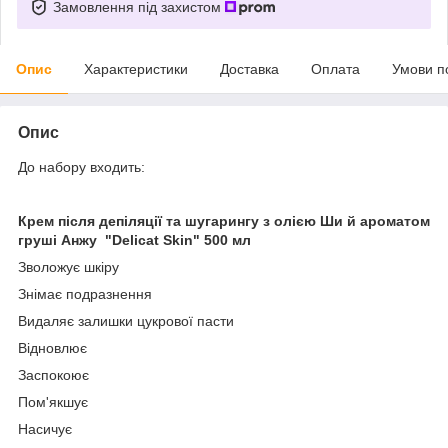
Замовлення під захистом
Опис
Характеристики
Доставка
Оплата
Умови п
Опис
До набору входить:
Крем після депіляції та шугарингу з олією Ши й ароматом
груші Анжу "Delicat Skin" 500 мл
Зволожує шкіру
Знімає подразнення
Видаляє залишки цукрової пасти
Відновлює
Заспокоює
Пом'якшує
Насичує