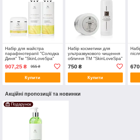
Набір для майстра
Набір косметики для
Набі
парафінотерапії "Солодка
ультразвукового чищення
післ
Диня" Тм "SkinLoveSpa"
обличчя ТМ "SkinLoveSpa"
( з маскою 300 мл)
907,25
750
670
₴
₴
955 ₴
Купити
Купити
Акційні пропозиції та новинки
Подарунок