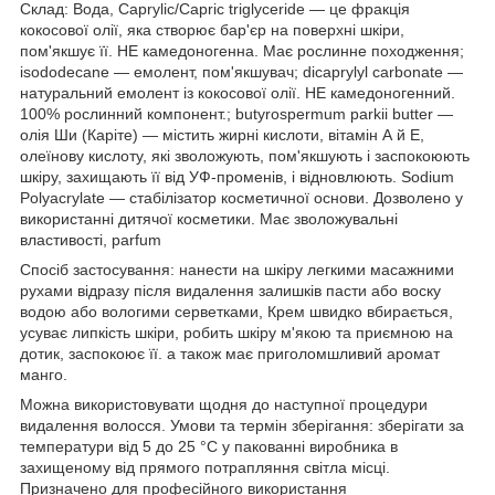
Склад: Вода, Caprylic/Capric triglyceride — це фракція
кокосової олії, яка створює бар'єр на поверхні шкіри,
пом'якшує її. НЕ камедоногенна. Має рослинне походження;
isododecane — емолент, пом'якшувач; dicaprylyl carbonate —
натуральний емолент із кокосової олії. НЕ камедоногенний.
100% рослинний компонент.; butyrospermum parkii butter —
олія Ши (Каріте) — містить жирні кислоти, вітамін А й Е,
олеїнову кислоту, які зволожують, пом'якшують і заспокоюють
шкіру, захищають її від УФ-променів, і відновлюють. Sodium
Polyacrylate — стабілізатор косметичної основи. Дозволено у
використанні дитячої косметики. Має зволожувальні
властивості, parfum
Спосіб застосування: нанести на шкіру легкими масажними
рухами відразу після видалення залишків пасти або воску
водою або вологими серветками, Крем швидко вбирається,
усуває липкість шкіри, робить шкіру м'якою та приємною на
дотик, заспокоює її. а також має приголомшливий аромат
манго.
Можна використовувати щодня до наступної процедури
видалення волосся. Умови та термін зберігання: зберігати за
температури від 5 до 25 °C у пакованні виробника в
захищеному від прямого потрапляння світла місці.
Призначено для професійного використання