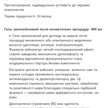
Протипоказання: індивідуальна чутливість до окремих
компонентів.
Термін придатності: 24 місяці.
Гель заспокійливий після косметичних процедур 400 мл
Гель призначений для догляду за шкірою після
процедур механічного або електричного видалення
волосся (депіляція, епіляція, електроепіляція).
Формула забезпечує легкий охолоджувальний ефект,
сприяє швидкому зменшенню дискомфорту та
підтримці відновлення функціонального стану
епідермального бар'єра.Активні компоненти:
Екстракти центели азійської, ромашки, зеленого чаю та
кореня солодки проявляють протизапальну,
антиоксидантну та дермопротекторну дію. Ці
компоненти сприяють зменшенню еритеми, сверблячки
та реактивності шкіри.Благодаря спеціально підібраній
формулі — нагрівання шкіри відбувається поступово, не
різко.
Декспантенол (провітамін B5) має здатність