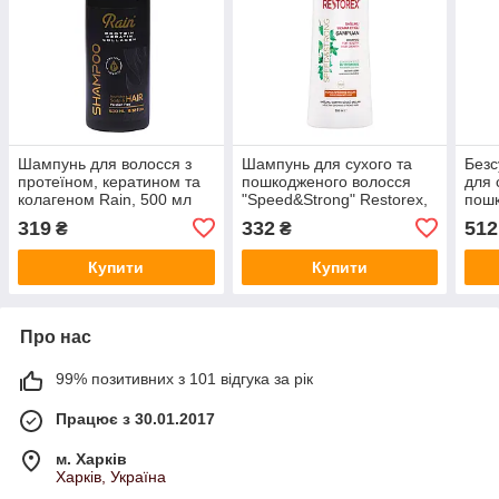
Шампунь для волосся з
Шампунь для сухого та
Без
протеїном, кератином та
пошкодженого волосся
для 
колагеном Rain, 500 мл
"Speed&Strong" Restorex,
пошк
500 мл
насі
319
332
512
₴
₴
250 
Купити
Купити
Про нас
99% позитивних з 101 відгука за рік
Працює з 30.01.2017
м. Харків
Харків, Україна