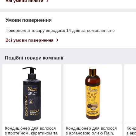
Всі умови оплати
Умови повернення
Повернення товару впродовж 14 днів за домовленістю
Всі умови повернення
Подібні товари компанії
Кондиціонер для волосся
Кондиціонер для волосся
Конд
з протеїном, кератином та
з аргановою олією Rain,
з ек