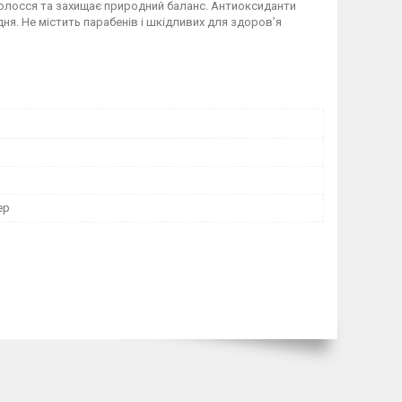
олосся та захищає природний баланс. Антиоксиданти
ня. Не містить парабенів і шкідливих для здоров’я
ер