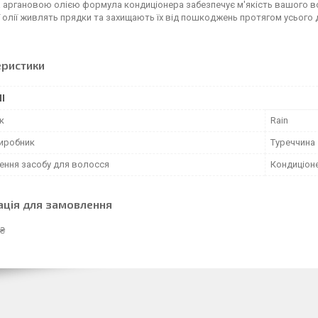
 аргановою олією формула кондиціонера забезпечує м'якість вашого в
 олії живлять прядки та захищають їх від пошкоджень протягом усього д
еристики
І
к
Rain
виробник
Туреччина
ення засобу для волосся
Кондиціон
ація для замовлення
 ₴