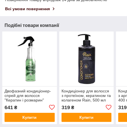
Всі умови повернення
Подібні товари компанії
Двофазний кондиціонер-
Кондиціонер для волосся
Конд
спрей для волосся
з протеїном, кератином та
з ар
"Кератин і розмарин"
колагеном Rain, 500 мл
400 
ZENIX, 400 мл
641
319
319
₴
₴
Купити
Купити