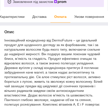
Замовлення під захистом
Характеристики
Доставка
Оплата
Умови повернення
Опис
Інноваційний кондиціонер від DermoFuture – це ідеальний
продукт для щоденного догляду за як фарбованим, так і за
натуральним волоссям будь-якого типу, включаючи схильне
до надмірної жирності. Він подарує вашим локонам чудовий
блиск, м’якість та гладкість. Продукт ефективно очищає та
відновлює волосся, а також значно полегшує укладання.
Деревне вугілля у складі кондиціонера притягує й поглинає
забруднення наче магніт, а також надає антисептичну та
протизапальну дію. Сік алое стимулює ріст волосся, активно
бореться з лупою, живить та зволожує кожну волосинку. Білий
чай захищає прядки від шкідливої дії сонячних променів і
вільних радикалів завдяки своїм антиоксидантним
властивостям. Додає волоссю м'якість та шовковистість.
Пантенол глибоко зволожує, надаючи об’єм та сяяння,
полегшує розчісування. Комплекс вітамінів А, Е і F повертає