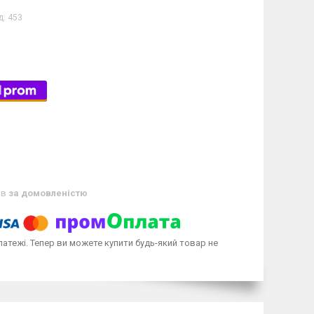
д:
453
ів
за домовленістю
латежі. Тепер ви можете купити будь-який товар не