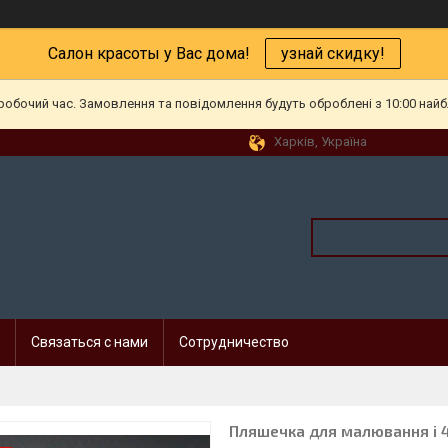
Салон красоты у Вас дома!
узнай скидку!
еробочий час. Замовлення та повідомлення будуть оброблені з 10:00 найб
Харків, Україна
Связаться с нами
Сотрудничество
Пляшечка для малювання і 4