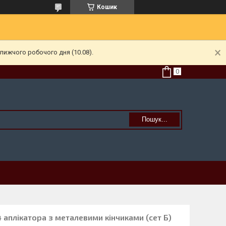
Кошик
лижчого робочого дня (10.08).
Пошук...
 аплікатора з металевими кінчиками (сет Б)