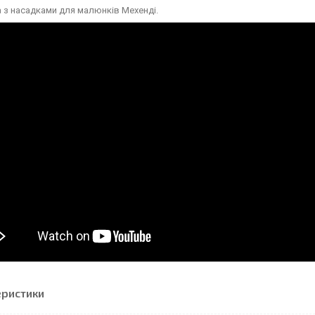
 з насадками для малюнків Мехенді.
еристики