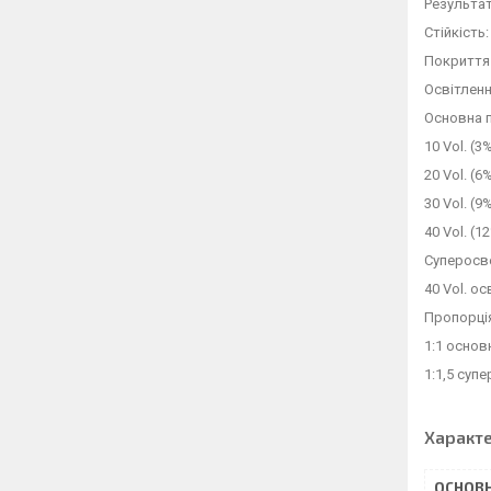
Результа
Стійкість
Покриття
Освітленн
Основна п
10 Vol. (3%
20 Vol. (6
30 Vol. (9
40 Vol. (1
Суперосве
40 Vol. ос
Пропорці
1:1 основ
1:1,5 суп
Характ
ОСНОВН