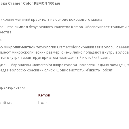
ска Cramer Color KEMON 100 мл
микропигментный краситель на основе кокосового масла
lor — это символ безупречного качества Kemon. Обеспечивает точные 
чества.
ия
ю микропигментной технологии Cramercolor окрашивает волосы с мини
имеют микроскопический размер, очень легко попадают внутрь волоса,
ся внутри, гарантируя при этом насыщенный и стойкий цвет.
ванні барвником Cramercolor шкіра голови і волосся надійно захищені, 
 надає волоссю красивий блиск, шовковистість, м'якість і обсяг
характеристики
Kemon
иробник
Італія