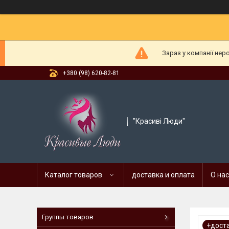
Зараз у компанії нер
+380 (98) 620-82-81
"Красиві Люди"
Каталог товаров
доставка и оплата
О нас
Группы товаров
+дост