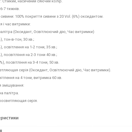
т:
Стійкий, насичений сяючий колір.
:
6-7 тижнів.
 сивини:
100% покриття сивини з 20 Vol. (6%) оксидантом.
я і час витримки:
алітра (Оксидант, Освітлюючий дію, Час витримки)
), тон-в-тон, 30 хв.;
%), освітлення на 1-2 тони, 35 хв.;
%), посвітління на 2-3 тони 40 хв.;
2%), посвітління на 3-4 тони, 50 хв.
тляющая серія (Оксидант, Освітлюючий дію, Час витримки).
вітлення на 4 тони, витримка 60 хв.
я змішування:
на палітра.
еросветляющая серія.
еристики
І