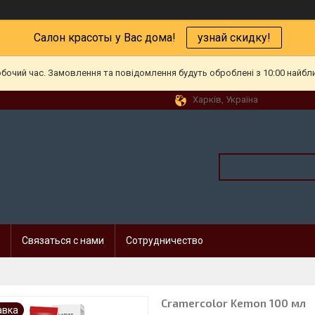
Салон красоты у Вас дома!
узнай скидку!
обочий час. Замовлення та повідомлення будуть оброблені з 10:00 найбл
Харків, Україна
Связаться с нами
Сотрудничество
Cramercolor Kemon 100 мл
авка