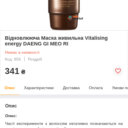
Відновлююча Маска живильна Vitalising
energy DAENG GI MEO RI
Немає в наявності
Код: 856
Роздріб
341
₴
Опис
Характеристики
Доставка
Оплата
Умови п
Опис
Опис:
Часті експерименти з волоссям негативно позначаються на