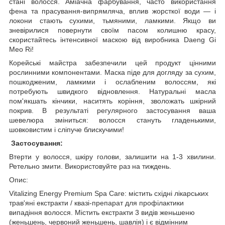
стані волосся. Аміачна фарбування, часто використання
фена та прасування-випрямляча, вплив жорсткої води — і
локони стають сухими, тьмяними, ламкими. Якщо ви
зневірилися повернути своїм пасом колишню красу,
скористайтесь інтенсивної маскою від виробника Daeng Gi
Meo Ri!
Корейські майстра забезпечили цей продукт цінними
рослинними компонентами. Маска піде для догляду за сухим,
пошкодженим, ламкими і ослабленим волоссям, які
потребують швидкого відновлення. Натуральні масла
пом'якшать кінчики, наситять коріння, зволожать шкірний
покрив. В результаті регулярного застосування ваша
шевелюра зміниться: волосся стануть гладенькими,
шовковистим і сліпуче блискучими!
Застосування:
Втерти у волосся, шкіру голови, залишити на 1-3 хвилини.
Ретельно змити. Використовуйте раз на тиждень.
Опис:
Vitalizing Energy Premium Spa Care: містить східні лікарських
трав'яні екстракти / квазі-препарат для профілактики
випадіння волосся. Містить екстракти 3 видів женьшеню
(женьшень, червоний женьшень, шавлія) і є відмінним