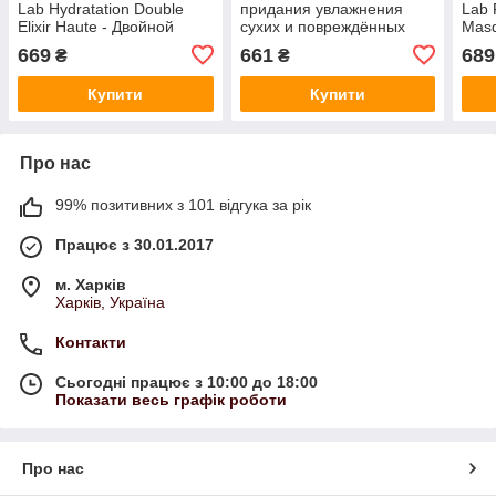
Lab Hydratation Double
придания увлажнения
Lab 
Elixir Haute - Двойной
сухих и повреждённых
Masq
эликсир для увлажнения
волос Ducastel subtil Color
Маск
669
661
689
₴
₴
сухих волос, 150 мл
Lab 200 мл
мл
Купити
Купити
Про нас
99% позитивних з 101 відгука за рік
Працює з 30.01.2017
м. Харків
Харків, Україна
Контакти
Сьогодні працює з 10:00 до 18:00
Показати весь графік роботи
Про нас