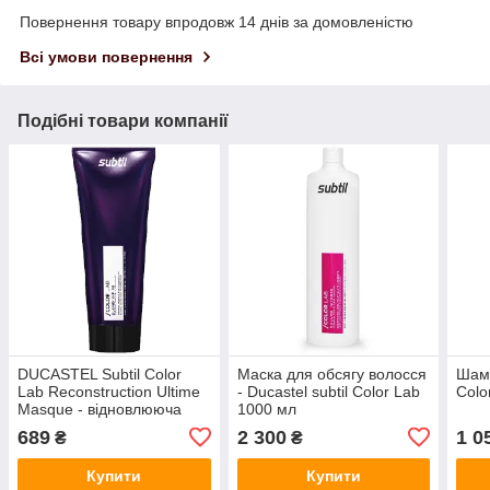
Повернення товару впродовж 14 днів за домовленістю
Всі умови повернення
Подібні товари компанії
DUCASTEL Subtil Color
Маска для обсягу волосся
Шамп
Lab Reconstruction Ultime
- Ducastel subtil Color Lab
Colo
Masque - відновлююча
1000 мл
Маска для блондинок, 200
689
2 300
1 0
₴
₴
мл
Купити
Купити