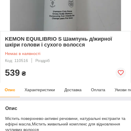
KEMON EQUILIBRIO S Шампунь д/жирної
шкіри голови і сухого волосся
Немає в наявності
Код: 110516
Роздріб
539
₴
Опис
Характеристики
Доставка
Оплата
Умови п
Опис
Містить поверхнево-активні речовини, натуральні екстракти та
ефірні масла,Містить живильний комплекс для відновлення
чутливих волосся