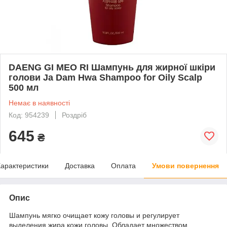
DAENG GI MEO RI Шампунь для жирної шкіри
голови Ja Dam Hwa Shampoo for Oily Scalp
500 мл
Немає в наявності
Код: 954239
Роздріб
645
₴
арактеристики
Доставка
Оплата
Умови повернення
Опис
Шампунь мягко очищает кожу головы и регулирует
выделения жира кожи головы. Обладает множеством