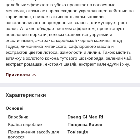
целебных эффектов: глубоко проникает в волосяные
мешочки, оказывает превосходное укрепляющее действие на
корни волос, снижает активность сальных желез,
восстанавливает поврежденные волосы, стимулирует рост
волос. А также обладает мягким эффектом, препятствует
появлению перхоти, волосы становятся упругими и
эластичными, экстракта корейской черной малины, ягод
Годжи, лимонника китайского, сафлорового масла и
экстрактов цветов лотоса, жимолости и лилии. Також містить
витяжку з золотого кокона тутового шовкопряда, зелений чай,
екстракт ромашки, екстракт шавлії, екстракт календули і хну.
Приховати
Характеристики
Основні
Виробник
Daeng Gi Meo Ri
Країна виробник
Південна Корея
Призначення засобу для
Тонізація
волосся