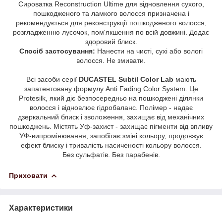
Сироватка Reconstruction Ultime для відновлення сухого,
пошкодженого та ламкого волосся призначена і
рекомендується для реконструкції пошкодженого волосся,
розгладженню лусочок, пом'якшення по всій довжині. Додає
здоровий блиск.
Спосіб застосування:
Нанести на чисті, сухі або вологі
волосся. Не змивати.
Всі засоби серії
DUCASTEL Subtil Color Lab
мають
запатентовану формулу Anti Fading Color System. Це
Protesilk, який діє безпосередньо на пошкоджені ділянки
волосся і відновлює гідробаланс. Полімер - надає
дзеркальний блиск і зволоження, захищає від механічних
пошкоджень. Містять Уф-захист - захищає пігменти від впливу
УФ-випромінювання, запобігає зміні кольору, продовжує
ефект блиску і тривалість насиченості кольору волосся.
Без сульфатів. Без парабенів.
Приховати
Характеристики