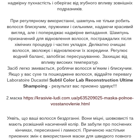
надмірну пухнастість і оберігає від згубного впливу зовнішніх
подразників.
При регулярному використанні, шампунь не тільки робить
волосся блискучим, пружними і сильними, надаючи красивий
вигляд, але і попереджає надмірне випадання. Шампунь
призначений для відновлення волосся, постраждалих після
хімічних процедур і частих укладок. Делікатно очищає
волосся, зволожує і відновлюючи їх зсередини. Регулює
водний баланс, запобігає пересушуванню. Захищає від
впливу високих температур.
Засіб легко змивається, роблячи волосся м'яким і блискучим.
Якщо у вас сухе та пошкоджене волосся, віддайте перевагу
Laboratoire Ducastel
Subtil Color Lab Reconstruction Ultime
Shampoing
- результат вас приємно здивує!!!
2.маска
https://krasivie-ludi.com.ua/p635209025-maska-polnoe-
vosstanovlenie.html
Уявіть, що ваші волосся бездоганні. Вони міцні, шовковисті та
мають розкішний насичений колір. Ви забули про посічених
кінчиках, пересиханні і ламкості. Причиною настільки
приємних змін є використання маски для швидкого повного