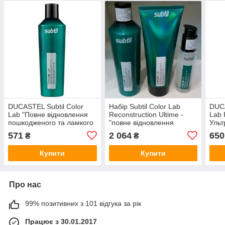
DUCASTEL Subtil Color
Набір Subtil Color Lab
DUCA
Lab "Повне відновлення
Reconstruction Ultime -
Lab 
пошкодженого та ламкого
"повне відновлення
Ульт
волосся
пошкодженого та ламкого
пошк
571
2 064
650
₴
₴
волосся (3 коштів
Купити
Купити
Про нас
99% позитивних з 101 відгука за рік
Працює з 30.01.2017