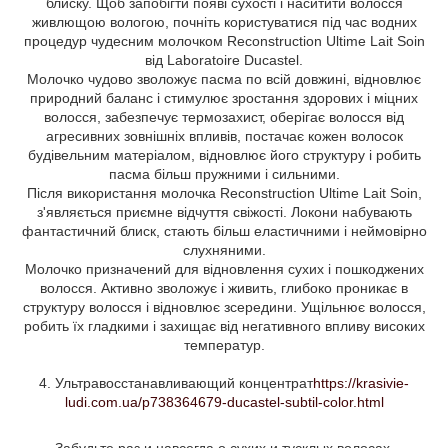
блиску. Щоб запобігти появі сухості і наситити волосся
живлющою вологою, почніть користуватися під час водних
процедур чудесним молочком Reconstruction Ultime Lait Soin
від Laboratoire Ducastel.
Молочко чудово зволожує пасма по всій довжині, відновлює
природний баланс і стимулює зростання здорових і міцних
волосся, забезпечує термозахист, оберігає волосся від
агресивних зовнішніх впливів, постачає кожен волосок
будівельним матеріалом, відновлює його структуру і робить
пасма більш пружними і сильними.
Після використання молочка Reconstruction Ultime Lait Soin,
з'являється приємне відчуття свіжості. Локони набувають
фантастичний блиск, стають більш еластичними і неймовірно
слухняними.
Молочко призначений для відновлення сухих і пошкоджених
волосся. Активно зволожує і живить, глибоко проникає в
структуру волосся і відновлює зсередини. Ущільнює волосся,
робить їх гладкими і захищає від негативного впливу високих
температур.
4. Ультравосстанавливающий концентрат
https://krasivie-
ludi.com.ua/p738364679-ducastel-subtil-color.html
Забудьте раз и навсегда о сухих и тусклых волосах,