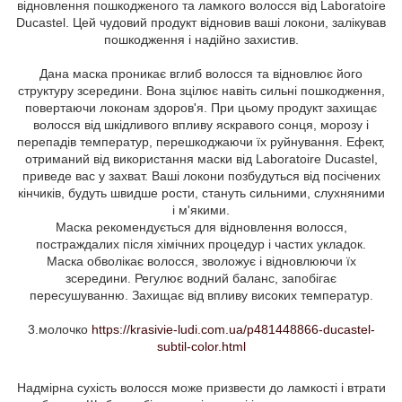
відновлення пошкодженого та ламкого волосся від Laboratoire
Ducastel. Цей чудовий продукт відновив ваші локони, залікував
пошкодження і надійно захистив.
Дана маска проникає вглиб волосся та відновлює його
структуру зсередини. Вона зцілює навіть сильні пошкодження,
повертаючи локонам здоров'я. При цьому продукт захищає
волосся від шкідливого впливу яскравого сонця, морозу і
перепадів температур, перешкоджаючи їх руйнування. Ефект,
отриманий від використання маски від Laboratoire Ducastel,
приведе вас у захват. Ваші локони позбудуться від посічених
кінчиків, будуть швидше рости, стануть сильними, слухняними
і м'якими.
Маска рекомендується для відновлення волосся,
постраждалих після хімічних процедур і частих укладок.
Маска обволікає волосся, зволожує і відновлюючи їх
зсередини. Регулює водний баланс, запобігає
пересушуванню. Захищає від впливу високих температур.
3.молочко
https://krasivie-ludi.com.ua/p481448866-ducastel-
subtil-color.html
Надмірна сухість волосся може призвести до ламкості і втрати