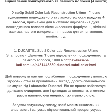
відновлення пошкодженого та ламкого волосся (4 кошти)
У набір Subtil Color Lab Reconstruction Ultime - "повне
відновлення пошкодженого та ламкого волосся
входять 4
засоби,
призначені для миттєвого відновлення дуже
пошкодженого волосся після численних фарбувань, хімічної
завивки, частого використання прасок для випрямлення,
плойок і т. д.
1. DUCASTEL Subtil Color Lab Reconstruction Ultime
Shampoing - Шампунь "Повне відновлення пошкодженого та
ламкого волосся, 1000 мл
https://krasivie-
ludi.com.ua/p481448880-ducastel-subtil-color.html
Щоб повернути ламким, ослабленим, пошкодженому волоссю
здоровий стан та привабливий вигляд, досить спеціального
шампуню від Laboratoire Ducastel. Він не просто забезпечує
делікатне очищення, але і доглядає за волоссям, з кожним
разом наповнюючи енергією і життєвою силою.
Завдяки потужному складу, засіб має зміцнювальний
властивість і запускає відновлювальний процес, усуває