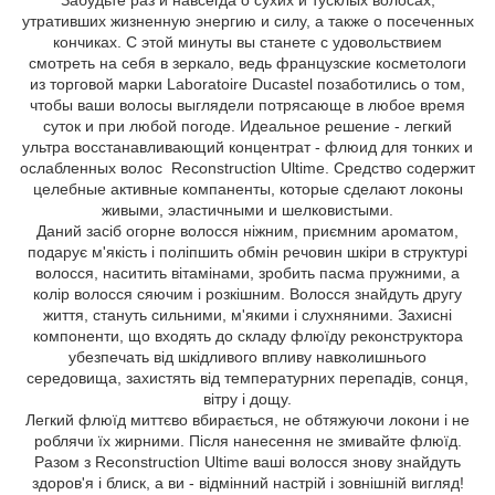
утративших жизненную энергию и силу, а также о посеченных
кончиках. С этой минуты вы станете с удовольствием
смотреть на себя в зеркало, ведь французские косметологи
из торговой марки Laboratoire Ducastel позаботились о том,
чтобы ваши волосы выглядели потрясающе в любое время
суток и при любой погоде. Идеальное решение - легкий
ультра восстанавливающий концентрат - флюид для тонких и
ослабленных волос Reconstruction Ultime. Средство содержит
целебные активные компаненты, которые сделают локоны
живыми, эластичными и шелковистыми.
Даний засіб огорне волосся ніжним, приємним ароматом,
подарує м'якість і поліпшить обмін речовин шкіри в структурі
волосся, наситить вітамінами, зробить пасма пружними, а
колір волосся сяючим і розкішним. Волосся знайдуть другу
життя, стануть сильними, м'якими і слухняними. Захисні
компоненти, що входять до складу флюїду реконструктора
убезпечать від шкідливого впливу навколишнього
середовища, захистять від температурних перепадів, сонця,
вітру і дощу.
Легкий флюїд миттєво вбирається, не обтяжуючи локони і не
роблячи їх жирними. Після нанесення не змивайте флюїд.
Разом з Reconstruction Ultime ваші волосся знову знайдуть
здоров'я і блиск, а ви - відмінний настрій і зовнішній вигляд!