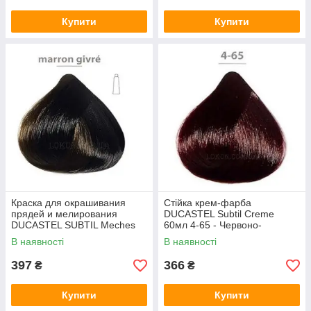
Купити
Купити
Краска для окрашивания
Стійка крем-фарба
прядей и мелирования
DUCASTEL Subtil Creme
DUCASTEL SUBTIL Meches
60мл 4-65 - Червоно-
60мл Серебристый каштан
махагоновий шатен
В наявності
В наявності
397
366
₴
₴
Купити
Купити