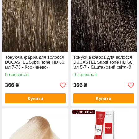
Тонуюча фарба для волосся
Тонуюча фарба для волосся
DUCASTEL Subtil Tone HD 60
DUCASTEL Subtil Tone HD 60
мл 7-73 - Коричнево-
мл 5-7 - Каштановий світлий
золотистий русявий
шатен
В наявності
В наявності
366
366
₴
₴
Купити
Купити
+доставка