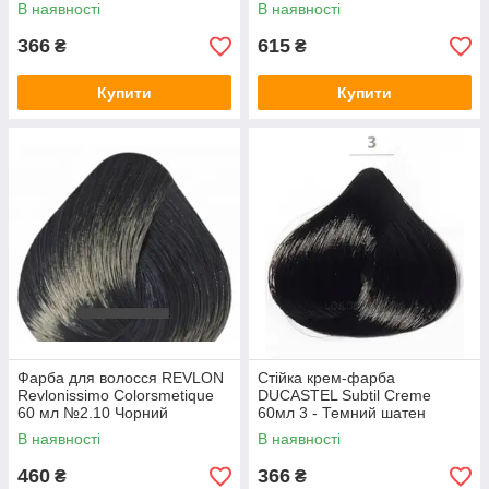
золотистий темний блондин
блондин для сивини
В наявності
В наявності
366
615
₴
₴
Купити
Купити
Фарба для волосся REVLON
Стійка крем-фарба
Revlonissimo Colorsmetique
DUCASTEL Subtil Creme
60 мл №2.10 Чорний
60мл 3 - Темний шатен
Насичено Попелястий
В наявності
В наявності
460
366
₴
₴