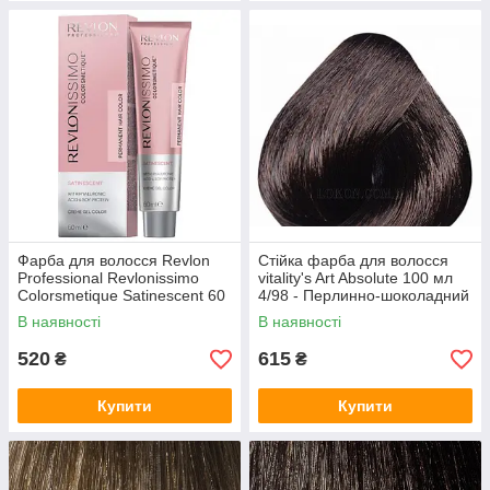
Фарба для волосся Revlon
Стійка фарба для волосся
Professional Revlonissimo
vitality's Art Absolute 100 мл
Colorsmetique Satinescent 60
4/98 - Перлинно-шоколадний
мл
шатен
В наявності
В наявності
520
615
₴
₴
Купити
Купити