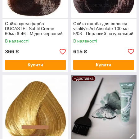
Стійка крем-фарба
Стійка фарба для волосся
DUCASTEL Subtil Creme
vitality's Art Absolute 100 мл
60мл 6-46 - Мідно-червоний
5/08 - Перловий натуральний
темний блондин
світлий шатен
В наявності
В наявності
366
615
₴
₴
Купити
Купити
+доставка