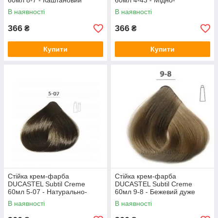
60мл 8-7 - Каштановий
60мл 4-43 - Мідно-
світлий блондин
золотистий шатен
В наявності
В наявності
366
366
₴
₴
Купити
Купити
Стійка крем-фарба
Стійка крем-фарба
DUCASTEL Subtil Creme
DUCASTEL Subtil Creme
60мл 5-07 - Натурально-
60мл 9-8 - Бежевий дуже
коричневий шатен
світлий блондин
В наявності
В наявності