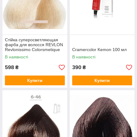
Стійка суперосветляющая
фарба для волосся REVLON
Revlonissimo Colorsmetique
Cramercolor Kemon 100 мл
Intense Blondes 60 мл 1200
В наявності
В наявності
MN - Супер натуральний
598
390
₴
₴
Купити
Купити