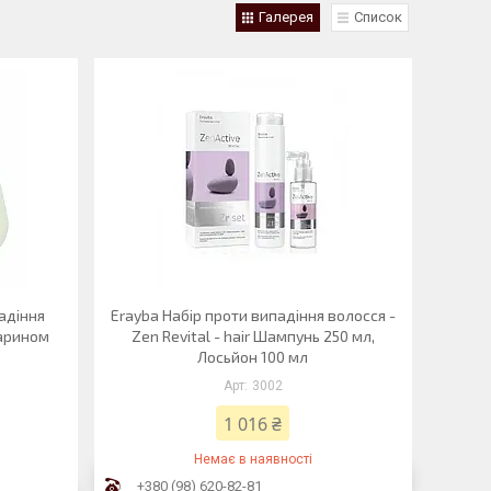
Галерея
Список
адіння
Erayba Набір проти випадіння волосся -
марином
Zen Revital - hair Шампунь 250 мл,
Лосьйон 100 мл
3002
1 016 ₴
Немає в наявності
+380 (98) 620-82-81