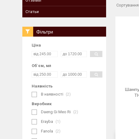
Отзывы
Статьи
Фільтри
Ціна
Об`єм, мл
Наявність
Шампун
В наявності
2
TH
Виробник
Daeng Gi Meo Ri
2
Erayba
1
Fanola
2