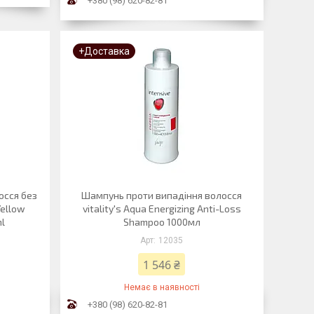
+380 (98) 620-82-81
+Доставка
осся без
Шампунь проти випадіння волосся
Yellow
vitality's Aqua Energizing Anti-Loss
ml
Shampoo 1000мл
12035
1 546 ₴
Немає в наявності
+380 (98) 620-82-81