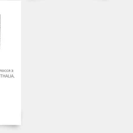
лосся з
THALIA,