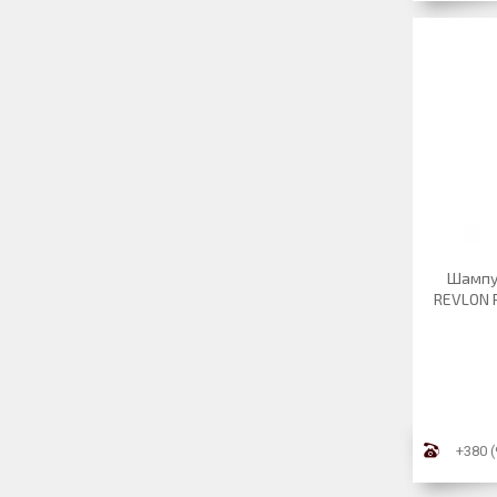
Шампун
REVLON P
+380 (