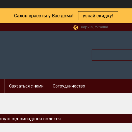
Салон красоты у Вас дома!
узнай скидку!
Харків, Україна
Связаться с нами
Сотрудничество
пуні від випадіння волосся