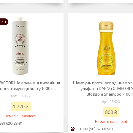
вка
FACTOR Шампунь від випадіння
Шампунь проти випадіння вол
 і д/стимуляції росту 1000 ml
сульфатів DAENG GI MEO RI 
Blossom Shampoo, 400
110492
95423
1 720 ₴
800 ₴
Немає в наявності
Немає в наявності
98) 620-82-81
+380 (98) 620-82-81