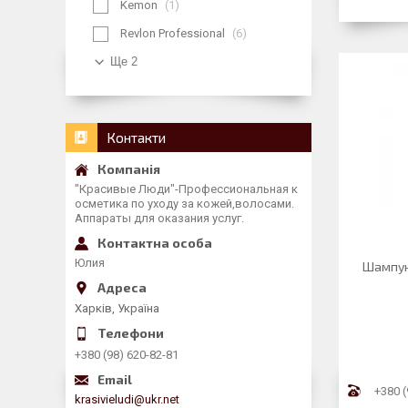
Kemon
1
Revlon Professional
6
Ще 2
Контакти
"Красивые Люди"-Профессиональная к
осметика по уходу за кожей,волосами.
Аппараты для оказания услуг.
Юлия
Шампун
Харків, Україна
+380 (98) 620-82-81
+380 (
krasivieludi@ukr.net