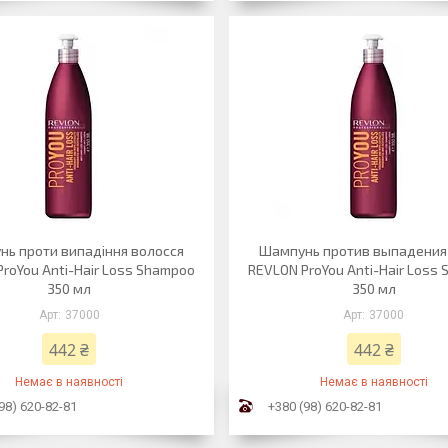
ь проти випадіння волосся
Шампунь против выпадения
roYou Anti-Hair Loss Shampoo
REVLON ProYou Anti-Hair Loss
350 мл
350 мл
37000
37000
442 ₴
442 ₴
Немає в наявності
Немає в наявності
98) 620-82-81
+380 (98) 620-82-81