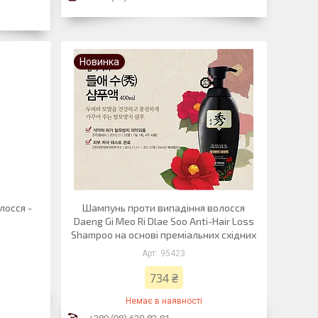
Новинка
лосся -
Шампунь проти випадіння волосся
Daeng Gi Meo Ri Dlaе Soo Anti-Hair Loss
Shampoo на основі преміальних східних
95423
734 ₴
Немає в наявності