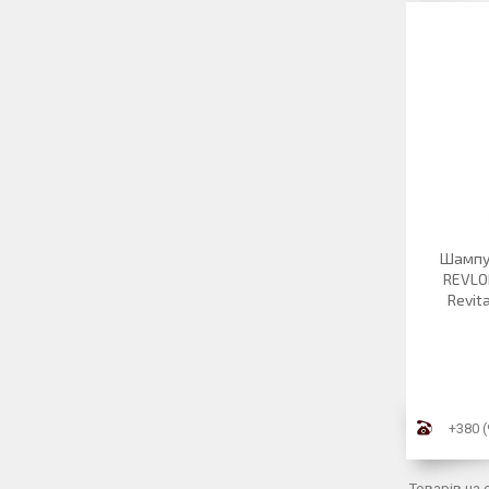
Шампун
REVLON
Revita
+380 (