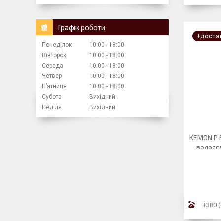
Графік роботи
+доста
Понеділок
10:00
18:00
Вівторок
10:00
18:00
Середа
10:00
18:00
Четвер
10:00
18:00
Пʼятниця
10:00
18:00
Субота
Вихідний
Неділя
Вихідний
KEMON P 
волосся
+380 (