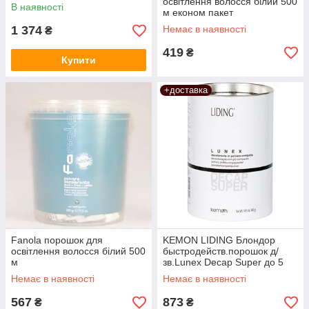
освітлення волосся білий 500
В наявності
м економ пакет
1 374
Немає в наявності
₴
419
₴
Купити
+доставка
Fanola порошок для
KEMON LIDING Блондор
освітлення волосся білий 500
быстродейств.порошок д/
м
зв.Lunex Decap Super до 5
тонів
Немає в наявності
Немає в наявності
567
873
₴
₴