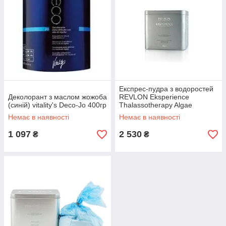
Експрес-пудра з водоростей
Деколорант з маслом жожоба
REVLON Eksperience
(синій) vitality's Deco-Jo 400гр
Thalassotherapy Algae
Powder 400 г
Немає в наявності
Немає в наявності
1 097
2 530
₴
₴