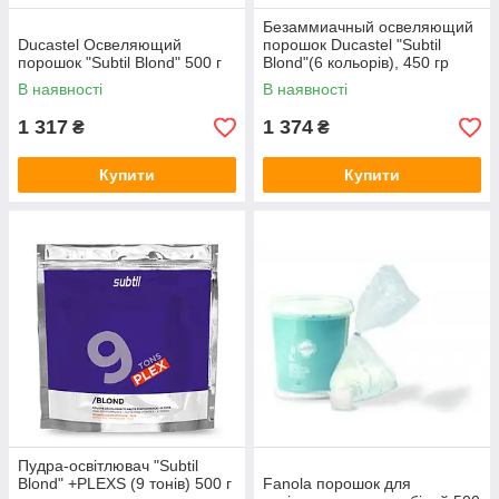
Безаммиачный освеляющий
Ducastel Освеляющий
порошок Ducastel "Subtil
порошок "Subtil Blond" 500 г
Blond"(6 кольорів), 450 гр
В наявності
В наявності
1 317
1 374
₴
₴
Купити
Купити
Пудра-освітлювач "Subtil
Blond" +PLEXS (9 тонів) 500 г
Fanola порошок для