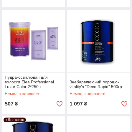
Пудра-освітлювач для
волосся Elea Professional
Знебарвлюючий порошок
Luxor Color 2*250 г
vitality's "Deco Rapid" 500гр
Немає в наявності
Немає в наявності
507
1 097
₴
₴
+Доставка